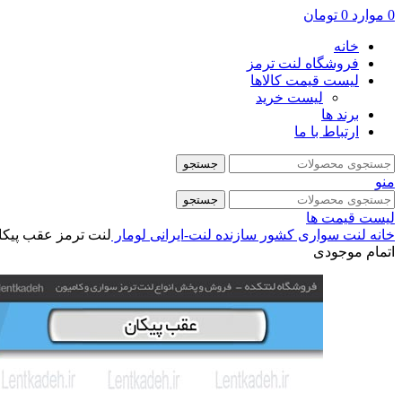
0
موارد
0
تومان
خانه
فروشگاه لنت ترمز
لیست قیمت کالاها
لیست خرید
برند ها
ارتباط با ما
جستجو
منو
جستجو
لیست قیمت ها
خانه
لنت سواری
کشور سازنده
لنت-ایرانی
لومار
لنت ترمز عقب پیکان
اتمام موجودی