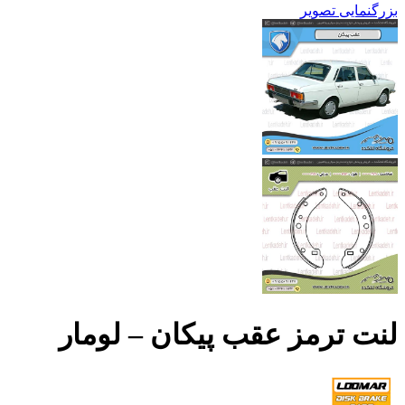
بزرگنمایی تصویر
لنت ترمز عقب پیکان – لومار