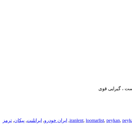
ت ، گیرایی قوی​
peyk
,
peykan
,
loomarlist
,
iranlent
,
ایران خودرو
,
ایرانلنت
,
پیکان
,
ترمز