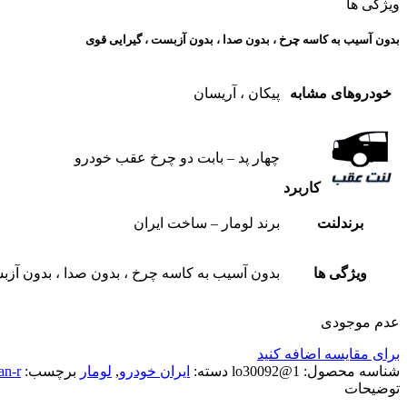
ویژگی ها
بدون آسیب به کاسه چرخ ، بدون صدا ، بدون آزبست ، گیرایی قوی​
خودروهای مشابه
پیکان ، آریسان
چهار پد – بابت دو چرخ عقب خودرو
کاربرد
برندلنت
برند لومار – ساخت ایران
ویژگی ها
بدون آسیب به کاسه چرخ ، بدون صدا ، بدون آزبس
عدم موجودی
برای مقایسه اضافه کنید
شناسه محصول:
1@lo30092
دسته:
ایران خودرو
,
لومار
برچسب:
an-r
توضیحات