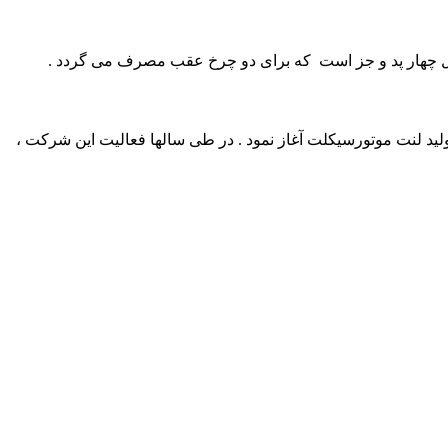
مل چهار پد و جز است که برای دو چرخ عقب مصرف می گردد .
کی و کفشکی خودروهای سواری ، فعالیت خود را در سال 1374 در شهر مشهد با هدف تولید لنت موتورسیکلت آغاز نمود . در طی سالها فعالیت این شرکت ،