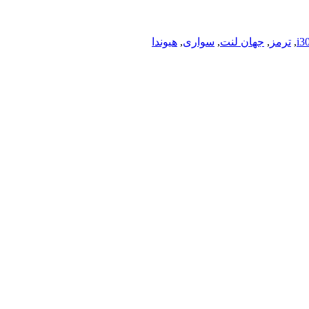
i3
,
ترمز
,
جهان لنت
,
سواری
,
هیوندا