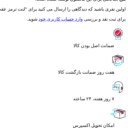
اولین نفری باشید که دیدگاهی را ارسال می کنید برای “لنت ترمز عقب هیوندا I30 – آسیم
برای ثبت نقد و بررسی
وارد حساب کاربری خود
شوید.
ﺿﻤﺎﻧﺖ اﺻﻞ ﺑﻮدن ﮐﺎﻟﺎ
هفت روز ضمانت بازگشت کالا
۷ روز ﻫﻔﺘﻪ، ۲۴ ﺳﺎﻋﺘﻪ
اﻣﮑﺎن ﺗﺤﻮﯾﻞ اﮐﺴﭙﺮس