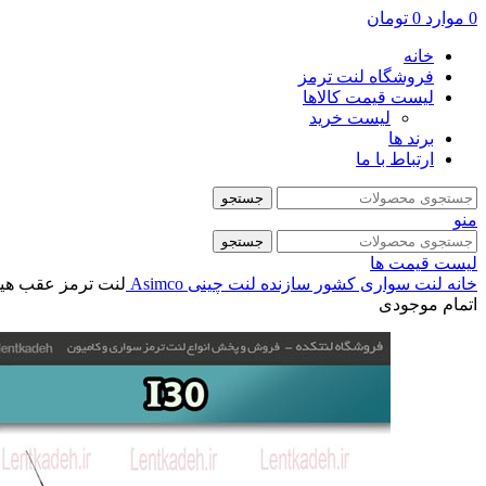
0
موارد
0
تومان
خانه
فروشگاه لنت ترمز
لیست قیمت کالاها
لیست خرید
برند ها
ارتباط با ما
جستجو
منو
جستجو
لیست قیمت ها
خانه
لنت سواری
کشور سازنده
لنت چینی
Asimco
لنت ترمز عقب هیوندا I30 – آسیمکو
اتمام موجودی