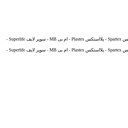
آسیالنت Asilent - جهانلنت Jahanlent - ایرانلنت Iranlent - پارس Pars - برنتا Brenta - آریتما Aritma - آفورتیس Afortis - فریکسا Frixa - اسپارتکس Spartex - پلااستکس Plastex - ام بی MB - سوپر لایف Superlife -
آسیالنت Asilent - جهانلنت Jahanlent - ایرانلنت Iranlent - پارس Pars - برنتا Brenta - آریتما Aritma - آفورتیس Afortis - فریکسا Frixa - اسپارتکس Spartex - پلااستکس Plastex - ام بی MB - سوپر لایف Superlife -