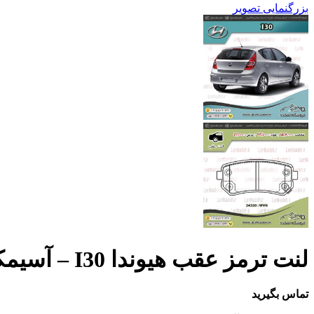
بزرگنمایی تصویر
لنت ترمز عقب هیوندا I30 – آسیمکو Asimco
تماس بگیرید