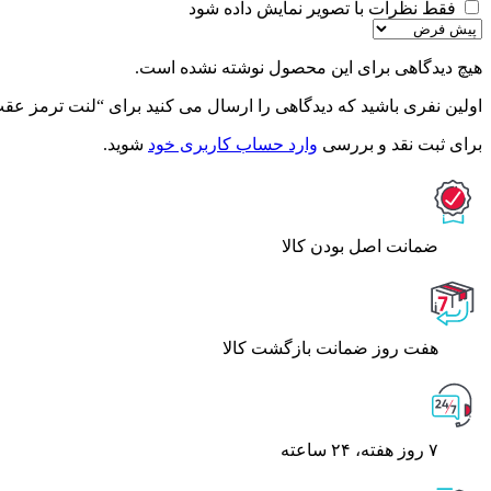
فقط نظرات با تصویر نمایش داده شود
هیچ دیدگاهی برای این محصول نوشته نشده است.
اولین نفری باشید که دیدگاهی را ارسال می کنید برای “لنت ترمز عقب لکسوس ES350 – ام
برای ثبت نقد و بررسی
وارد حساب کاربری خود
شوید.
ﺿﻤﺎﻧﺖ اﺻﻞ ﺑﻮدن ﮐﺎﻟﺎ
هفت روز ضمانت بازگشت کالا
۷ روز ﻫﻔﺘﻪ، ۲۴ ﺳﺎﻋﺘﻪ