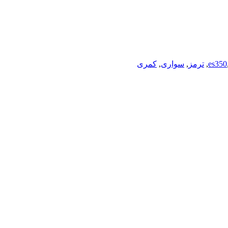
es350
,
ترمز
,
سواری
,
کمری