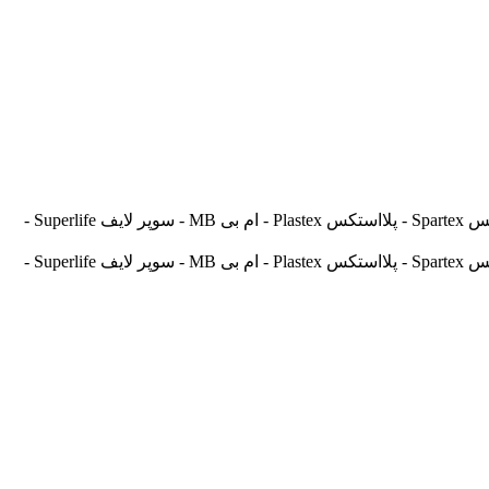
آسیالنت Asilent - جهانلنت Jahanlent - ایرانلنت Iranlent - پارس Pars - برنتا Brenta - آریتما Aritma - آفورتیس Afortis - فریکسا Frixa - اسپارتکس Spartex - پلااستکس Plastex - ام بی MB - سوپر لایف Superlife -
آسیالنت Asilent - جهانلنت Jahanlent - ایرانلنت Iranlent - پارس Pars - برنتا Brenta - آریتما Aritma - آفورتیس Afortis - فریکسا Frixa - اسپارتکس Spartex - پلااستکس Plastex - ام بی MB - سوپر لایف Superlife -