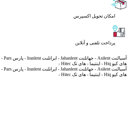
اﻣﮑﺎن ﺗﺤﻮﯾﻞ اﮐﺴﭙﺮس
پرداخت تلفنی و آنلاین
های کیو Hiq - اینتیما - های تک Hitec -
های کیو Hiq - اینتیما - های تک Hitec -