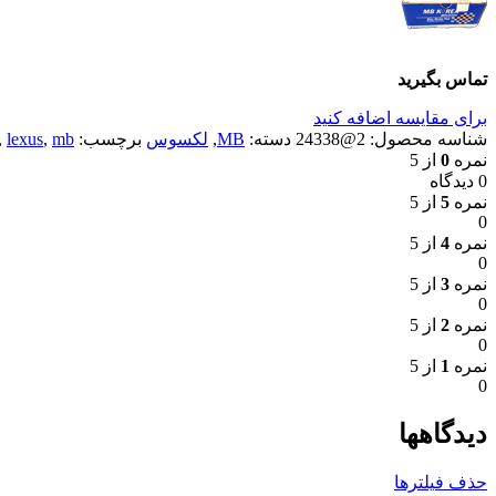
تماس بگیرید
برای مقایسه اضافه کنید
شناسه محصول:
2@24338
دسته:
MB
,
لکسوس
برچسب:
mb
,
lexus
,
نمره
0
از 5
0 دیدگاه
نمره
5
از 5
0
نمره
4
از 5
0
نمره
3
از 5
0
نمره
2
از 5
0
نمره
1
از 5
0
دیدگاهها
حذف فیلترها