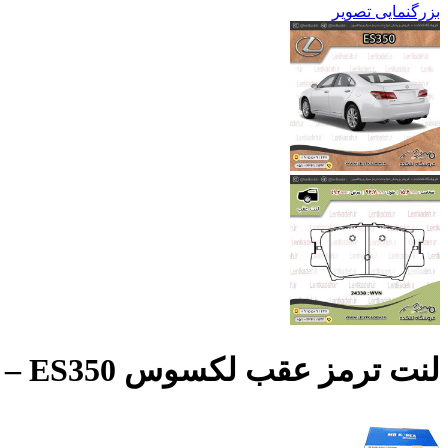
بزرگنمایی تصویر
لنت ترمز عقب لکسوس ES350 – ام بی MB Korea