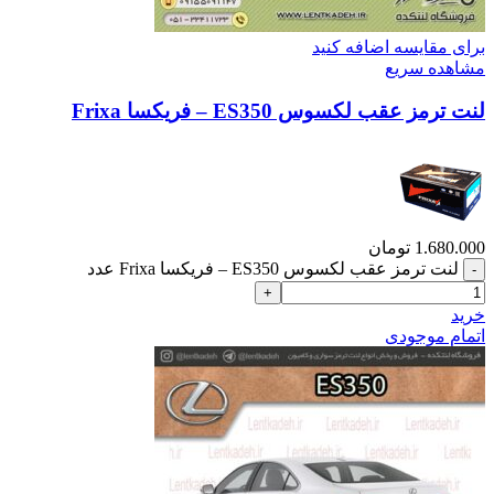
برای مقایسه اضافه کنید
مشاهده سریع
لنت ترمز عقب لکسوس ES350 – فریکسا Frixa
1.680.000
تومان
لنت ترمز عقب لکسوس ES350 – فریکسا Frixa عدد
خرید
اتمام موجودی