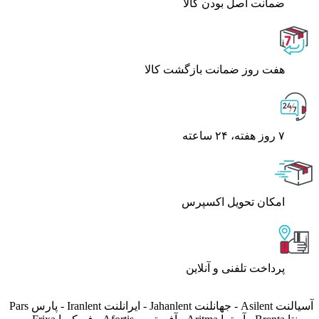
ﺿﻤﺎﻧﺖ اﺻﻞ ﺑﻮدن ﮐﺎﻟﺎ
هفت روز ضمانت بازگشت کالا
۷ روز ﻫﻔﺘﻪ، ۲۴ ﺳﺎﻋﺘﻪ
اﻣﮑﺎن ﺗﺤﻮﯾﻞ اﮐﺴﭙﺮس
پرداخت تلفنی و آنلاین
آسیالنت Asilent - جهانلنت Jahanlent - ایرانلنت Iranlent - پارس Pars