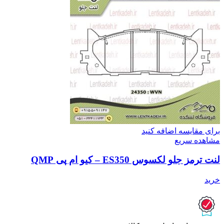
برای مقایسه اضافه کنید
مشاهده سریع
لنت ترمز جلو لکسوس ES350 – کیو ام پی QMP
خرید