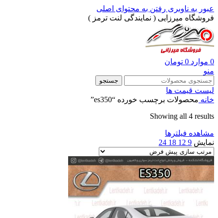
عبور به ناوبری
رفتن به محتوای اصلی
فروشگاه میرزایی ( نمایندگی لنت ترمز )
0
موارد
0
تومان
منو
جستجو
لیست قیمت ها
خانه
محصولات برچسب خورده “es350”
Showing all 4 results
مشاهده فیلترها
نمایش
9
12
18
24