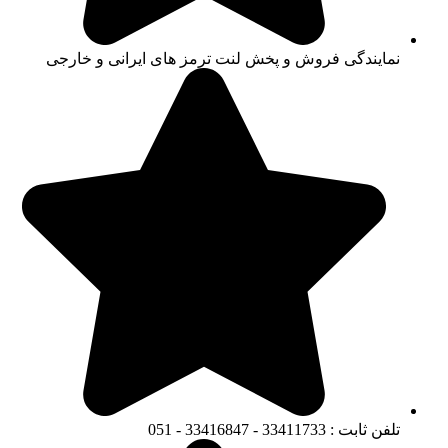
نمایندگی فروش و پخش لنت ترمز های ایرانی و خارجی
تلفن ثابت : 33411733 - 33416847 - 051