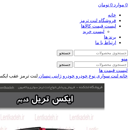
0
موارد
0
تومان
خانه
فروشگاه لنت ترمز
لیست قیمت کالاها
لیست خرید
برند ها
ارتباط با ما
جستجو
منو
جستجو
لیست قیمت ها
خانه
لنت سواری
نوع خودرو
خودرو ژاپنی
نیسان
لنت ترمز عقب ایکس تر