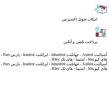
اﻣﮑﺎن ﺗﺤﻮﯾﻞ اﮐﺴﭙﺮس
پرداخت تلفنی و آنلاین
های کیو Hiq - اینتیما - های تک Hitec -
های کیو Hiq - اینتیما - های تک Hitec -