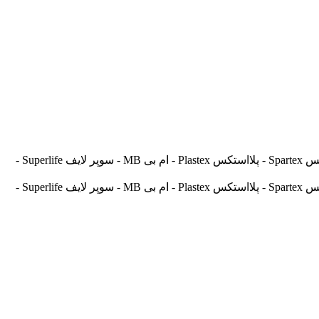
آسیالنت Asilent - جهانلنت Jahanlent - ایرانلنت Iranlent - پارس Pars - برنتا Brenta - آریتما Aritma - آفورتیس Afortis - فریکسا Frixa - اسپارتکس Spartex - پلااستکس Plastex - ام بی MB - سوپر لایف Superlife -
آسیالنت Asilent - جهانلنت Jahanlent - ایرانلنت Iranlent - پارس Pars - برنتا Brenta - آریتما Aritma - آفورتیس Afortis - فریکسا Frixa - اسپارتکس Spartex - پلااستکس Plastex - ام بی MB - سوپر لایف Superlife -