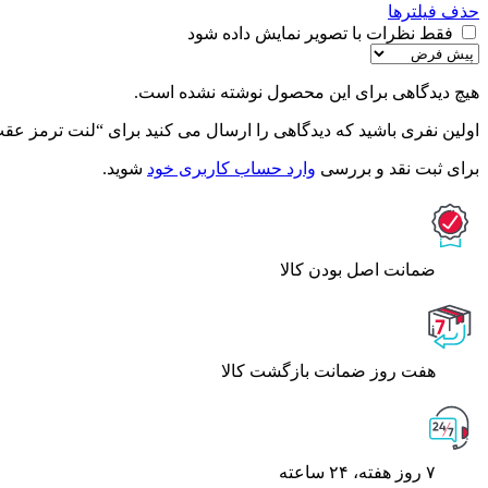
حذف فیلترها
فقط نظرات با تصویر نمایش داده شود
هیچ دیدگاهی برای این محصول نوشته نشده است.
اولین نفری باشید که دیدگاهی را ارسال می کنید برای “لنت ترمز عقب ای
برای ثبت نقد و بررسی
وارد حساب کاربری خود
شوید.
ﺿﻤﺎﻧﺖ اﺻﻞ ﺑﻮدن ﮐﺎﻟﺎ
هفت روز ضمانت بازگشت کالا
۷ روز ﻫﻔﺘﻪ، ۲۴ ﺳﺎﻋﺘﻪ