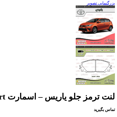
بزرگنمایی تصویر
لنت ترمز جلو یاریس – اسمارت smart
تماس بگیرید