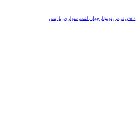
yaris
,
ترمز
,
تویوتا
,
جهان لنت
,
سواری
,
یاریس