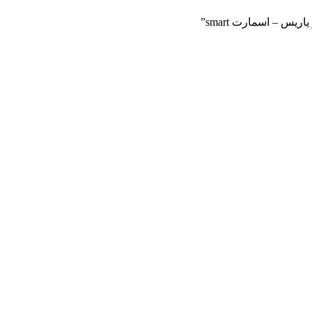
یس – اسمارت smart”