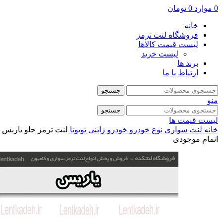
0
موارد
0
تومان
خانه
فروشگاه لنت ترمز
لیست قیمت کالاها
لیست خرید
برند ها
ارتباط با ما
جستجو
منو
جستجو
لیست قیمت ها
خانه
لنت سواری
نوع خودرو
خودرو ژاپنی
تویوتا
لنت ترمز جلو یاریس – ا
اتمام موجودی