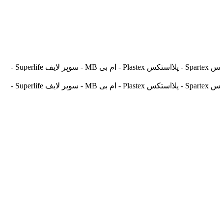
آسیالنت Asilent - جهانلنت Jahanlent - ایرانلنت Iranlent - پارس Pars - برنتا Brenta - آریتما Aritma - آفورتیس Afortis - فریکسا Frixa - اسپارتکس Spartex - پلااستکس Plastex - ام بی MB - سوپر لایف Superlife -
آسیالنت Asilent - جهانلنت Jahanlent - ایرانلنت Iranlent - پارس Pars - برنتا Brenta - آریتما Aritma - آفورتیس Afortis - فریکسا Frixa - اسپارتکس Spartex - پلااستکس Plastex - ام بی MB - سوپر لایف Superlife -