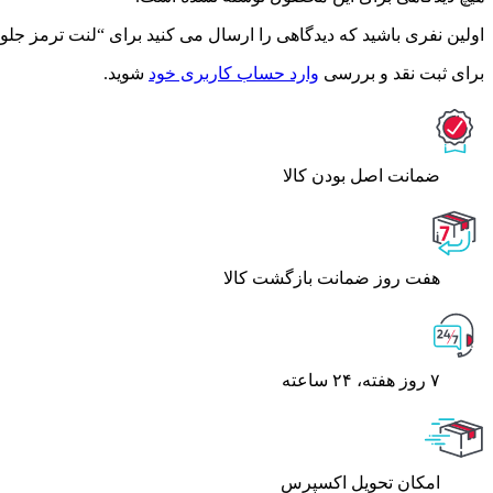
اولین نفری باشید که دیدگاهی را ارسال می کنید برای “لنت ترمز جلو یار
برای ثبت نقد و بررسی
وارد حساب کاربری خود
شوید.
ﺿﻤﺎﻧﺖ اﺻﻞ ﺑﻮدن ﮐﺎﻟﺎ
هفت روز ضمانت بازگشت کالا
۷ روز ﻫﻔﺘﻪ، ۲۴ ﺳﺎﻋﺘﻪ
اﻣﮑﺎن ﺗﺤﻮﯾﻞ اﮐﺴﭙﺮس