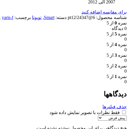
2007 الی 2012
برای مقایسه اضافه کنید
شناسه محصول:
6@pt12/24347
دسته:
Smart
,
تویوتا
برچسب:
yaris-f
,
نمره
0
از 5
0 دیدگاه
نمره
5
از 5
0
نمره
4
از 5
0
نمره
3
از 5
0
نمره
2
از 5
0
نمره
1
از 5
0
دیدگاهها
حذف فیلترها
فقط نظرات با تصویر نمایش داده شود
هیچ دیدگاهی برای این محصول نوشته نشده است.