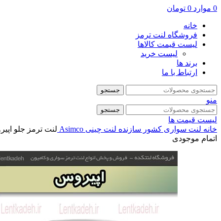
0
موارد
0
تومان
خانه
فروشگاه لنت ترمز
لیست قیمت کالاها
لیست خرید
برند ها
ارتباط با ما
جستجو
منو
جستجو
لیست قیمت ها
خانه
لنت سواری
کشور سازنده
لنت چینی
Asimco
لنت ترمز جلو اپیروس 
اتمام موجودی