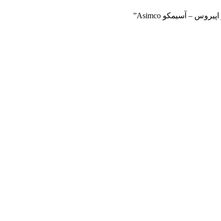
س – آسیمکو Asimco”