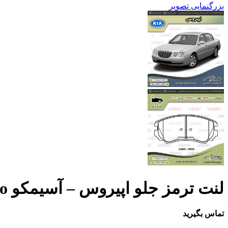
بزرگنمایی تصویر
لنت ترمز جلو اپیروس – آسیمکو Asimco
تماس بگیرید