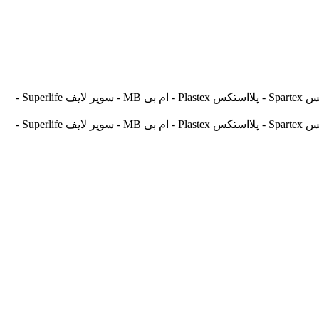
آسیالنت Asilent - جهانلنت Jahanlent - ایرانلنت Iranlent - پارس Pars - برنتا Brenta - آریتما Aritma - آفورتیس Afortis - فریکسا Frixa - اسپارتکس Spartex - پلااستکس Plastex - ام بی MB - سوپر لایف Superlife -
آسیالنت Asilent - جهانلنت Jahanlent - ایرانلنت Iranlent - پارس Pars - برنتا Brenta - آریتما Aritma - آفورتیس Afortis - فریکسا Frixa - اسپارتکس Spartex - پلااستکس Plastex - ام بی MB - سوپر لایف Superlife -