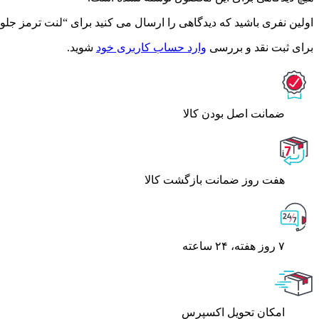
اولین نفری باشید که دیدگاهی را ارسال می کنید برای “لنت ترمز جلو اپیرو
برای ثبت نقد و بررسی
وارد حساب کاربری خود
شوید.
ﺿﻤﺎﻧﺖ اﺻﻞ ﺑﻮدن ﮐﺎﻟﺎ
هفت روز ضمانت بازگشت کالا
۷ روز ﻫﻔﺘﻪ، ۲۴ ﺳﺎﻋﺘﻪ
اﻣﮑﺎن ﺗﺤﻮﯾﻞ اﮐﺴﭙﺮس