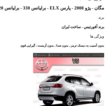
مگان - پژو 2008 - پارس ELX - برلیانس 330 - برلیانس 320 - برلیانس v5 - بسترن b30 - رنو اسکالا - رنو داستر - سیتروئن c3 - ام جی 360 - عقب ام جی 350 - ام جی GT
برند
برند آفورتیس - ساخت ایران
ویژگی ها
بدون آسیب به دیسک ترمز ، بدون صدا ، بدون آزبست ، گیرایی قوی​