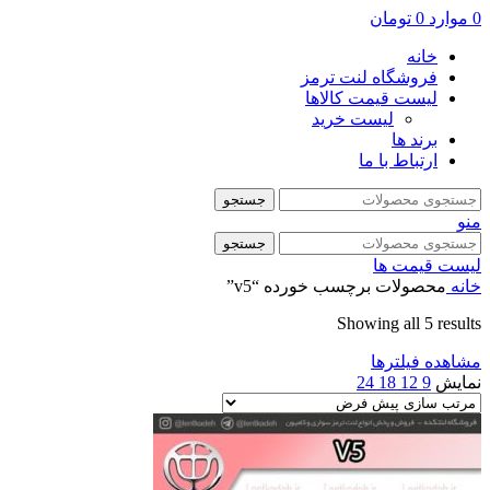
0
موارد
0
تومان
خانه
فروشگاه لنت ترمز
لیست قیمت کالاها
لیست خرید
برند ها
ارتباط با ما
جستجو
منو
جستجو
لیست قیمت ها
خانه
محصولات برچسب خورده “v5”
Showing all 5 results
مشاهده فیلترها
نمایش
9
12
18
24