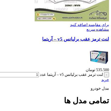
برای مقایسه اضافه کنید
مشاهده سریع
لنت ترمز عقب برلیانس v5 – آریتما
535.500
تومان
لنت ترمز عقب برلیانس v5 – آریتما عدد
خرید
مدل خودرو
تمامی مدل ها