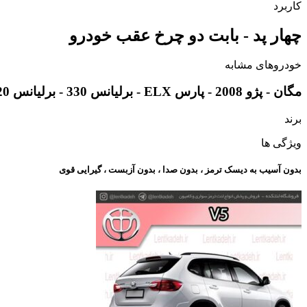
کاربرد
چهار پد - بابت دو چرخ عقب خودرو
خودروهای مشابه
مگان - پژو 2008 - پارس ELX - برلیانس 330 - برلیانس 320 - برلیانس v5 - بسترن b30 - رنو اسکالا - رنو داستر - سیتروئن c3 - ام جی 360 - عقب ام جی 350 - ام جی GT
برند
ویژگی ها
بدون آسیب به دیسک ترمز ، بدون صدا ، بدون آزبست ، گیرایی قوی​