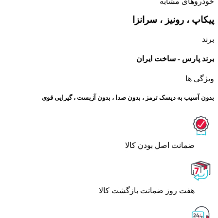
خودروهای مشابه
پیکاپ ، رونیز ، سرانزا
برند
برند پارس - ساخت ایران
ویژگی ها
بدون آسیب به دیسک ترمز ، بدون صدا ، بدون آزبست ، گیرایی قوی​
ﺿﻤﺎﻧﺖ اﺻﻞ ﺑﻮدن ﮐﺎﻟﺎ
هفت روز ضمانت بازگشت کالا