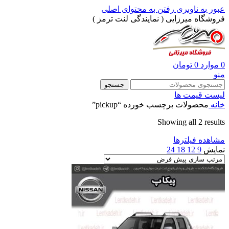
عبور به ناوبری
رفتن به محتوای اصلی
فروشگاه میرزایی ( نمایندگی لنت ترمز )
0
موارد
0
تومان
منو
جستجو
لیست قیمت ها
خانه
محصولات برچسب خورده “pickup”
Showing all 2 results
مشاهده فیلترها
نمایش
9
12
18
24