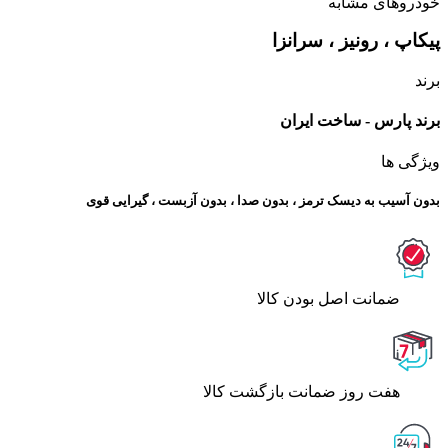
خودروهای مشابه
پیکاپ ، رونیز ، سرانزا
برند
برند پارس - ساخت ایران
ویژگی ها
بدون آسیب به دیسک ترمز ، بدون صدا ، بدون آزبست ، گیرایی قوی​
ﺿﻤﺎﻧﺖ اﺻﻞ ﺑﻮدن ﮐﺎﻟﺎ
هفت روز ضمانت بازگشت کالا