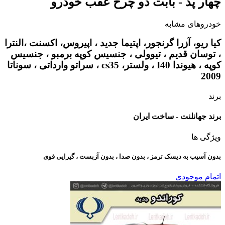
چهار پد - بابت دو چرخ عقب خودرو
خودروهای مشابه
کیا ریو، آزرا گرنجور، اپتیما جدید ، اپیروس، اکسنت ،النترا
، توسان قدیم ، تیوولی ، جنسیس کوپه برمبو ، جنسیس
کوپه ، هیوندا I40 ، ولستر، cs35 ، سراتو وارداتی ، سوناتا
2009
برند
برند جهانلنت - ساخت ایران
ویژگی ها
بدون آسیب به دیسک ترمز ، بدون صدا ، بدون آزبست ، گیرایی قوی​
اتمام موجودی