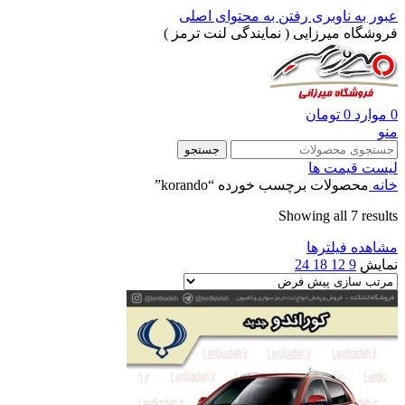
عبور به ناوبری
رفتن به محتوای اصلی
فروشگاه میرزایی ( نمایندگی لنت ترمز )
0
موارد
0
تومان
منو
جستجو
لیست قیمت ها
خانه
محصولات برچسب خورده “korando”
Showing all 7 results
مشاهده فیلترها
نمایش
9
12
18
24