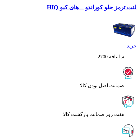
لنت ترمز جلو کوراندو – های کیو HIQ
خرید
سانتافه 2700
ﺿﻤﺎﻧﺖ اﺻﻞ ﺑﻮدن ﮐﺎﻟﺎ
هفت روز ضمانت بازگشت کالا