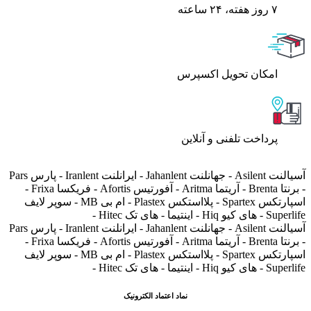
۷ روز ﻫﻔﺘﻪ، ۲۴ ﺳﺎﻋﺘﻪ
اﻣﮑﺎن ﺗﺤﻮﯾﻞ اﮐﺴﭙﺮس
پرداخت تلفنی و آنلاین
آسیالنت Asilent - جهانلنت Jahanlent - ایرانلنت Iranlent - پارس Pars
- برنتا Brenta - آریتما Aritma - آفورتیس Afortis - فریکسا Frixa -
اسپارتکس Spartex - پلااستکس Plastex - ام بی MB - سوپر لایف
Superlife - های کیو Hiq - اینتیما - های تک Hitec -
آسیالنت Asilent - جهانلنت Jahanlent - ایرانلنت Iranlent - پارس Pars
- برنتا Brenta - آریتما Aritma - آفورتیس Afortis - فریکسا Frixa -
اسپارتکس Spartex - پلااستکس Plastex - ام بی MB - سوپر لایف
Superlife - های کیو Hiq - اینتیما - های تک Hitec -
نماد اعتماد الکترونیک