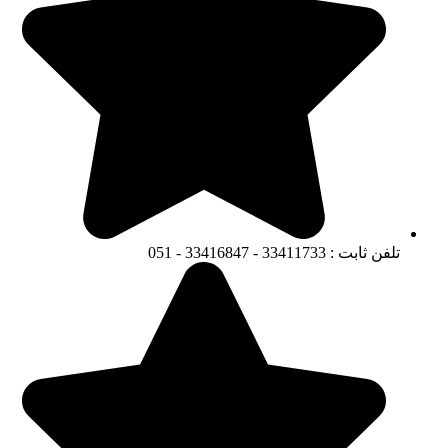
تلفن ثابت : 33411733 - 33416847 - 051