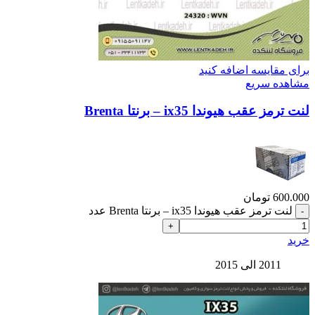
برای مقایسه اضافه کنید
مشاهده سریع
لنت ترمز عقب هیوندا ix35 – برنتا Brenta
600.000
تومان
لنت ترمز عقب هیوندا ix35 – برنتا Brenta عدد
خرید
2011 الی 2015