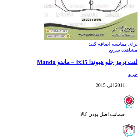
برای مقایسه اضافه کنید
مشاهده سریع
لنت ترمز جلو هیوندا Ix35 – ماندو Mando
خرید
2011 الی 2015
ﺿﻤﺎﻧﺖ اﺻﻞ ﺑﻮدن ﮐﺎﻟﺎ