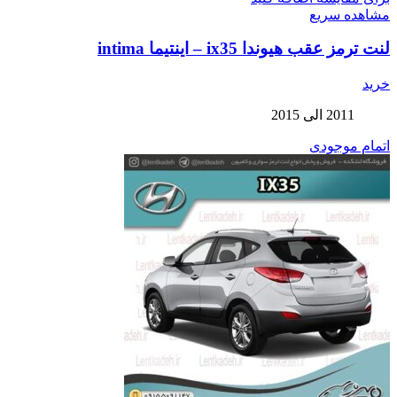
مشاهده سریع
لنت ترمز عقب هیوندا ix35 – اینتیما intima
خرید
2011 الی 2015
اتمام موجودی