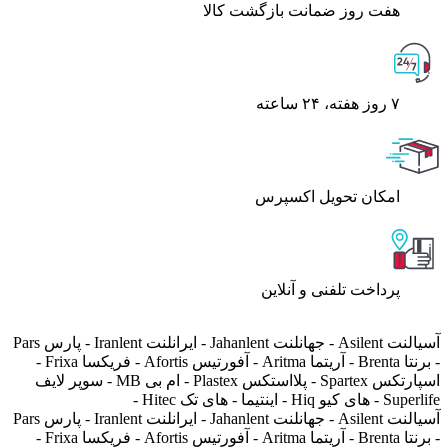
هفت روز ضمانت بازگشت کالا
۷ روز ﻫﻔﺘﻪ، ۲۴ ﺳﺎﻋﺘﻪ
اﻣﮑﺎن ﺗﺤﻮﯾﻞ اﮐﺴﭙﺮس
پرداخت تلفنی و آنلاین
آسیالنت Asilent - جهانلنت Jahanlent - ایرانلنت Iranlent - پارس Pars
- برنتا Brenta - آریتما Aritma - آفورتیس Afortis - فریکسا Frixa -
اسپارتکس Spartex - پلااستکس Plastex - ام بی MB - سوپر لایف
Superlife - های کیو Hiq - اینتیما - های تک Hitec -
آسیالنت Asilent - جهانلنت Jahanlent - ایرانلنت Iranlent - پارس Pars
- برنتا Brenta - آریتما Aritma - آفورتیس Afortis - فریکسا Frixa -