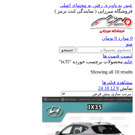
عبور به ناوبری
رفتن به محتوای اصلی
فروشگاه میرزایی ( نمایندگی لنت ترمز )
0
موارد
0
تومان
منو
جستجو
لیست قیمت ها
خانه
محصولات برچسب خورده “ix35”
Showing all 10 results
مشاهده فیلترها
نمایش
9
12
18
24