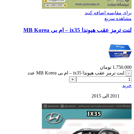
برای مقایسه اضافه کنید
مشاهده سریع
لنت ترمز عقب هیوندا ix35 – ام بی MB Korea
1.750.000
تومان
لنت ترمز عقب هیوندا ix35 – ام بی MB Korea عدد
خرید
2011 الی 2015