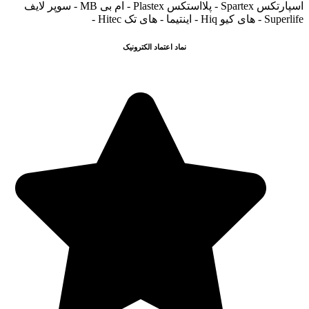
اسپارتکس Spartex - پلااستکس Plastex - ام بی MB - سوپر لایف
Superlife - های کیو Hiq - اینتیما - های تک Hitec -
نماد اعتماد الکترونیک