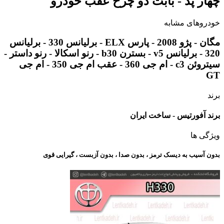
چهار پد - بابت دو چرخ عقب خودرو
خودروهای مشابه
مگان - پژو 2008 - پارس ELX - برلیانس 330 - برلیانس
320 - برلیانس v5 - بسترن b30 - رنو اسکالا - رنو داستر -
سیتروئن c3 - ام جی 360 - عقب ام جی 350 - ام جی
GT
برند
برند آفورتیس - ساخت ایران
ویژگی ها
بدون آسیب به دیسک ترمز ، بدون صدا ، بدون آزبست ، گیرایی قوی​