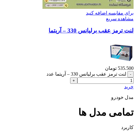
برای مقایسه اضافه کنید
مشاهده سریع
لنت ترمز عقب برلیانس 330 – آریتما
535.500
تومان
لنت ترمز عقب برلیانس 330 – آریتما عدد
خرید
مدل خودرو
تمامی مدل ها
کاربرد