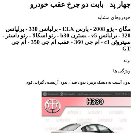
چهار پد - بابت دو چرخ عقب خودرو
خودروهای مشابه
مگان - پژو 2008 - پارس ELX - برلیانس 330 - برلیانس
320 - برلیانس v5 - بسترن b30 - رنو اسکالا - رنو داستر -
سیتروئن c3 - ام جی 360 - عقب ام جی 350 - ام جی
GT
برند
ویژگی ها
بدون آسیب به دیسک ترمز ، بدون صدا ، بدون آزبست ، گیرایی قوی​