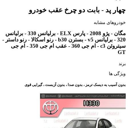
چهار پد - بابت دو چرخ عقب خودرو
خودروهای مشابه
مگان - پژو 2008 - پارس ELX - برلیانس 330 - برلیانس
320 - برلیانس v5 - بسترن b30 - رنو اسکالا - رنو داستر -
سیتروئن c3 - ام جی 360 - عقب ام جی 350 - ام جی
GT
برند
ویژگی ها
بدون آسیب به دیسک ترمز ، بدون صدا ، بدون آزبست ، گیرایی قوی​