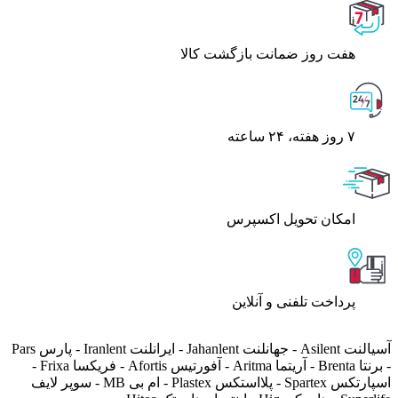
هفت روز ضمانت بازگشت کالا
۷ روز ﻫﻔﺘﻪ، ۲۴ ﺳﺎﻋﺘﻪ
اﻣﮑﺎن ﺗﺤﻮﯾﻞ اﮐﺴﭙﺮس
پرداخت تلفنی و آنلاین
آسیالنت Asilent - جهانلنت Jahanlent - ایرانلنت Iranlent - پارس Pars
- برنتا Brenta - آریتما Aritma - آفورتیس Afortis - فریکسا Frixa -
اسپارتکس Spartex - پلااستکس Plastex - ام بی MB - سوپر لایف