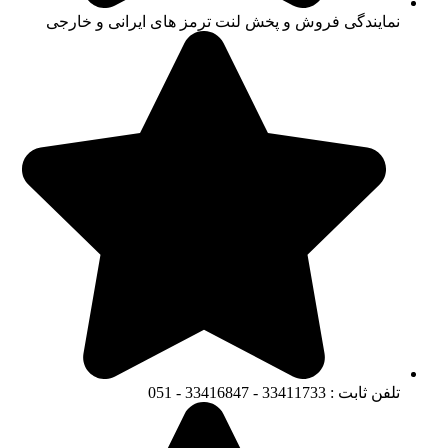
نمایندگی فروش و پخش لنت ترمز های ایرانی و خارجی
تلفن ثابت : 33411733 - 33416847 - 051