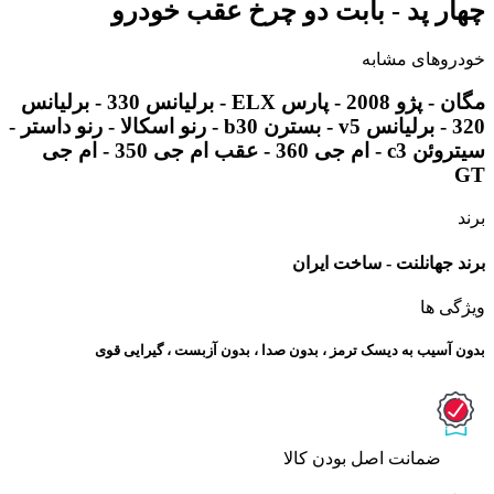
چهار پد - بابت دو چرخ عقب خودرو
خودروهای مشابه
مگان - پژو 2008 - پارس ELX - برلیانس 330 - برلیانس
320 - برلیانس v5 - بسترن b30 - رنو اسکالا - رنو داستر -
سیتروئن c3 - ام جی 360 - عقب ام جی 350 - ام جی
GT
برند
برند جهانلنت - ساخت ایران
ویژگی ها
بدون آسیب به دیسک ترمز ، بدون صدا ، بدون آزبست ، گیرایی قوی​
ﺿﻤﺎﻧﺖ اﺻﻞ ﺑﻮدن ﮐﺎﻟﺎ