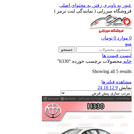
عبور به ناوبری
رفتن به محتوای اصلی
فروشگاه میرزایی ( نمایندگی لنت ترمز )
0
موارد
0
تومان
منو
جستجو
لیست قیمت ها
خانه
محصولات برچسب خورده “h330”
Showing all 5 results
مشاهده فیلترها
نمایش
9
12
18
24