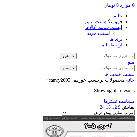
0
موارد
0
تومان
خانه
فروشگاه لنت ترمز
لیست قیمت کالاها
لیست خرید
برند ها
ارتباط با ما
جستجو
منو
جستجو
لیست قیمت ها
خانه
محصولات برچسب خورده “camry2005”
Showing all 5 results
مشاهده فیلترها
نمایش
9
12
18
24