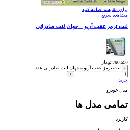
برای مقایسه اضافه کنید
مشاهده سریع
لنت ترمز عقب آریو – جهان لنت صادراتی
790.650
تومان
لنت ترمز عقب آریو – جهان لنت صادراتی عدد
خرید
مدل خودرو
تمامی مدل ها
کاربرد