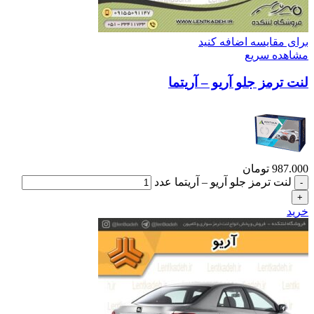
برای مقایسه اضافه کنید
مشاهده سریع
لنت ترمز جلو آریو – آریتما
987.000
تومان
لنت ترمز جلو آریو – آریتما عدد
خرید