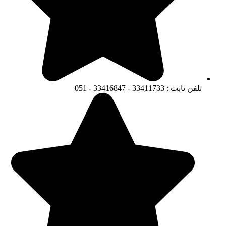
تلفن ثابت : 33411733 - 33416847 - 051