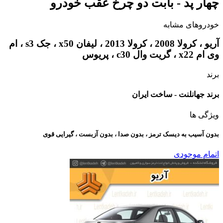
چهار پد - بابت دو چرخ عقب خودرو
خودروهای مشابه
آریو ، کرولا 2008 ، کرولا 2013 ، لیفان x50 ، جک s3 ، ام
وی ام x22 ، گریت وال c30 ، پریوس
برند
برند جهانلنت - ساخت ایران
ویژگی ها
بدون آسیب به دیسک ترمز ، بدون صدا ، بدون آزبست ، گیرایی قوی​
اتمام موجودی