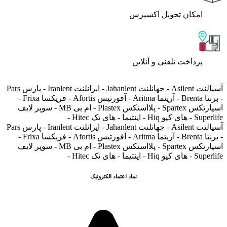
اﻣﮑﺎن ﺗﺤﻮﯾﻞ اﮐﺴﭙﺮس
پرداخت تلفنی و آنلاین
آسیالنت Asilent - جهانلنت Jahanlent - ایرانلنت Iranlent - پارس Pars
- برنتا Brenta - آریتما Aritma - آفورتیس Afortis - فریکسا Frixa -
اسپارتکس Spartex - پلااستکس Plastex - ام بی MB - سوپر لایف
Superlife - های کیو Hiq - اینتیما - های تک Hitec -
آسیالنت Asilent - جهانلنت Jahanlent - ایرانلنت Iranlent - پارس Pars
- برنتا Brenta - آریتما Aritma - آفورتیس Afortis - فریکسا Frixa -
اسپارتکس Spartex - پلااستکس Plastex - ام بی MB - سوپر لایف
Superlife - های کیو Hiq - اینتیما - های تک Hitec -
نماد اعتماد الکترونیک