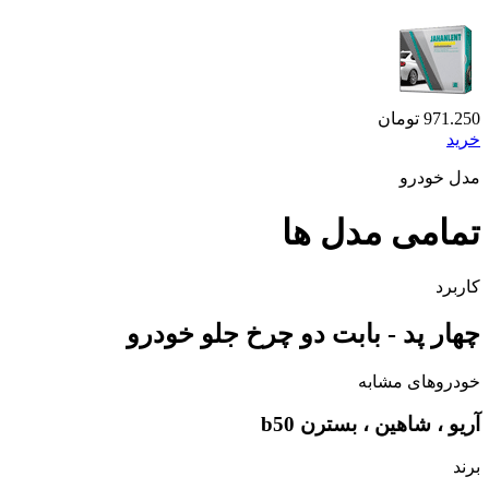
971.250
تومان
خرید
مدل خودرو
تمامی مدل ها
کاربرد
چهار پد - بابت دو چرخ جلو خودرو
خودروهای مشابه
آریو ، شاهین ، بسترن b50
برند