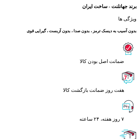
برند جهانلنت - ساخت ایران
ویژگی ها
بدون آسیب به دیسک ترمز ، بدون صدا ، بدون آزبست ، گیرایی قوی​
ﺿﻤﺎﻧﺖ اﺻﻞ ﺑﻮدن ﮐﺎﻟﺎ
هفت روز ضمانت بازگشت کالا
۷ روز ﻫﻔﺘﻪ، ۲۴ ﺳﺎﻋﺘﻪ