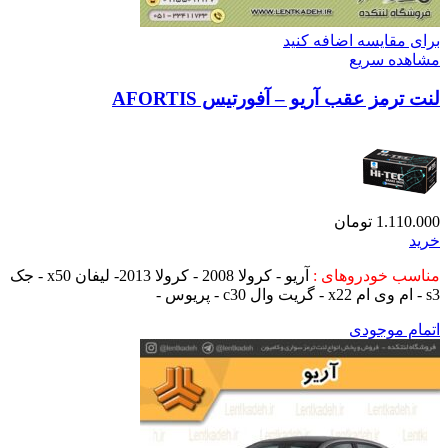
برای مقایسه اضافه کنید
مشاهده سریع
لنت ترمز عقب آریو – آفورتیس AFORTIS
1.110.000
تومان
خرید
مناسب خودروهای :
آریو - کرولا 2008 - کرولا 2013- لیفان x50 - جک
s3 - ام وی ام x22 - گریت وال c30 - پریوس -
اتمام موجودی