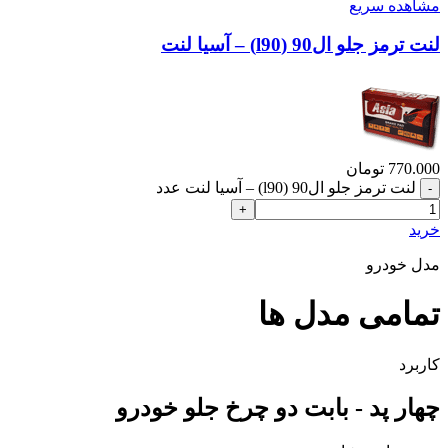
مشاهده سریع
لنت ترمز جلو ال90 (l90) – آسیا لنت
770.000
تومان
لنت ترمز جلو ال90 (l90) – آسیا لنت عدد
خرید
مدل خودرو
تمامی مدل ها
کاربرد
چهار پد - بابت دو چرخ جلو خودرو