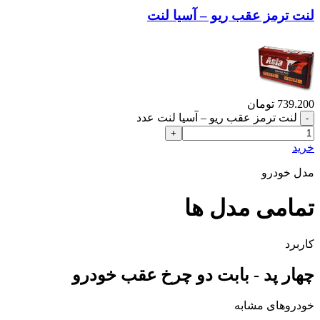
لنت ترمز عقب ریو – آسیا لنت
739.200
تومان
لنت ترمز عقب ریو – آسیا لنت عدد
خرید
مدل خودرو
تمامی مدل ها
کاربرد
چهار پد - بابت دو چرخ عقب خودرو
خودروهای مشابه