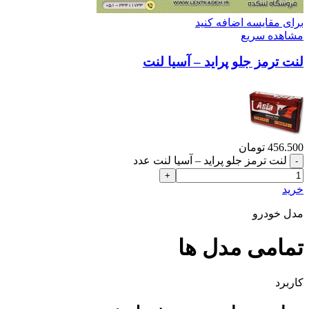
برای مقایسه اضافه کنید
مشاهده سریع
لنت ترمز جلو پراید – آسیا لنت
456.500
تومان
لنت ترمز جلو پراید – آسیا لنت عدد
خرید
مدل خودرو
تمامی مدل ها
کاربرد