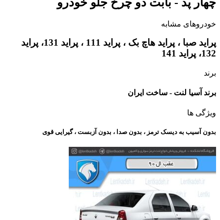
چهار پد - بابت دو چرخ جلو خودرو
خودروهای مشابه
پراید صبا ، پراید هاچ بک ، پراید 111 ، پراید 131، پراید
132، پراید 141
برند
برند آسیا لنت - ساخت ایران
ویژگی ها
بدون آسیب به دیسک ترمز ، بدون صدا ، بدون آزبست ، گیرایی قوی​