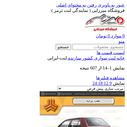
عبور به ناوبری
رفتن به محتوای اصلی
فروشگاه میرزایی ( نمایندگی لنت ترمز )
0
موارد
0
تومان
منو
جستجو
لیست قیمت ها
خانه
لنت سواری
کشور سازنده
لنت-ایرانی
نمایش 1–14 از 607 نتیجه
مشاهده فیلترها
نمایش
9
12
18
24