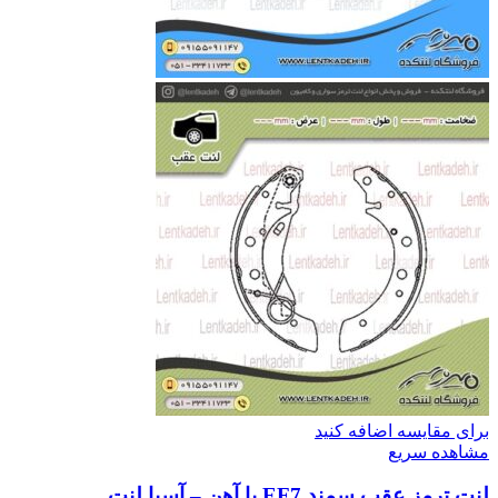
برای مقایسه اضافه کنید
مشاهده سریع
لنت ترمز عقب سمند EF7 با آهن – آسیا لنت