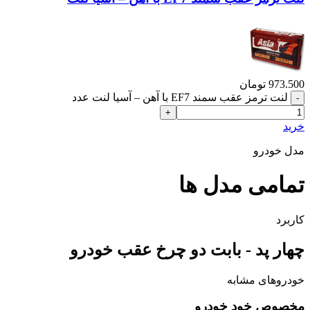
973.500
تومان
لنت ترمز عقب سمند EF7 با آهن – آسیا لنت عدد
خرید
مدل خودرو
تمامی مدل ها
کاربرد
چهار پد - بابت دو چرخ عقب خودرو
خودروهای مشابه
مخصوص خود خودرو