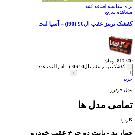
برای مقایسه اضافه کنید
مشاهده سریع
کفشک ترمز عقب ال90 (l90) – آسیا لنت
819.500
تومان
کفشک ترمز عقب ال90 (l90) – آسیا لنت عدد
خرید
مدل خودرو
تمامی مدل ها
کاربرد
چهار پد - بابت دو چرخ عقب خودرو