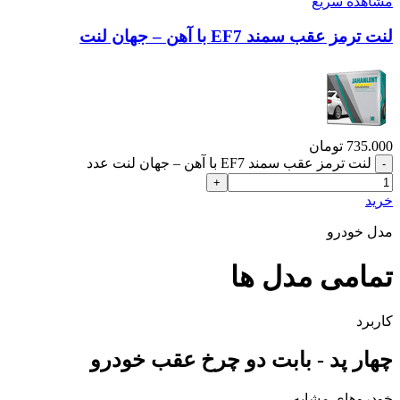
مشاهده سریع
لنت ترمز عقب سمند EF7 با آهن – جهان لنت
735.000
تومان
لنت ترمز عقب سمند EF7 با آهن – جهان لنت عدد
خرید
مدل خودرو
تمامی مدل ها
کاربرد
چهار پد - بابت دو چرخ عقب خودرو
خودروهای مشابه