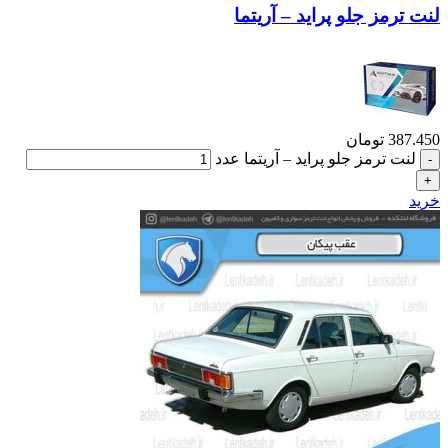
لنت ترمز جلو پراید – آریتما
387.450
تومان
لنت ترمز جلو پراید – آریتما عدد
خرید