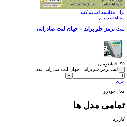
برای مقایسه اضافه کنید
مشاهده سریع
لنت ترمز جلو پراید – جهان لنت صادراتی
444.150
تومان
لنت ترمز جلو پراید – جهان لنت صادراتی عدد
خرید
مدل خودرو
تمامی مدل ها
کاربرد