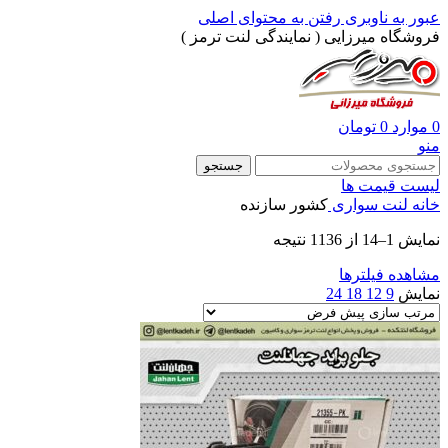
عبور به ناوبری
رفتن به محتوای اصلی
فروشگاه میرزایی ( نمایندگی لنت ترمز )
0
موارد
0
تومان
منو
جستجو
لیست قیمت ها
خانه
لنت سواری
کشور سازنده
نمایش 1–14 از 1136 نتیجه
مشاهده فیلترها
نمایش
9
12
18
24