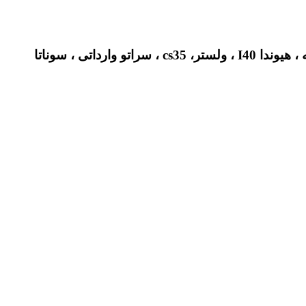
کیا ریو، آزرا گرنجور، اپتیما جدید ، اپیروس، اکسنت ،النترا ، توسان قدیم ، تیوولی ، جنسیس کوپه برمبو ، جنسیس کوپه ، هیوندا I40 ، ولستر، cs35 ، سراتو وارداتی ، سوناتا