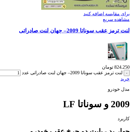
برای مقایسه اضافه کنید
مشاهده سریع
لنت ترمز عقب سوناتا 2009– جهان لنت صادراتی
824.250
تومان
لنت ترمز عقب سوناتا 2009– جهان لنت صادراتی عدد
خرید
مدل خودرو
2009 و سوناتا LF
کاربرد
چهار پد - بابت دو چرخ عقب خودرو