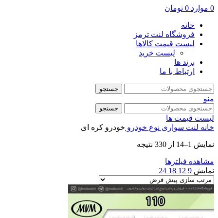
0
موارد
0
تومان
خانه
فروشگاه لنت ترمز
لیست قیمت کالاها
لیست خرید
برند ها
ارتباط با ما
جستجو
منو
جستجو
لیست قیمت ها
خانه
لنت سواری
نوع خودرو
خودرو کره ای
نمایش 1–14 از 330 نتیجه
مشاهده فیلترها
نمایش
9
12
18
24