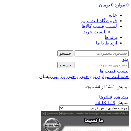
0
موارد
0
تومان
خانه
فروشگاه لنت ترمز
لیست قیمت کالاها
لیست خرید
برند ها
ارتباط با ما
جستجو
منو
جستجو
لیست قیمت ها
خانه
لنت سواری
نوع خودرو
خودرو ژاپنی
نیسان
نمایش 1–14 از 44 نتیجه
مشاهده فیلترها
نمایش
9
12
18
24