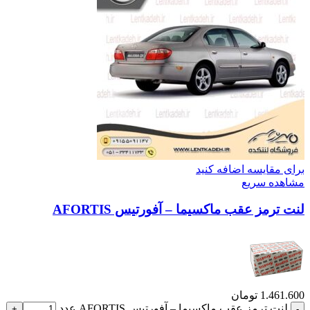
برای مقایسه اضافه کنید
مشاهده سریع
لنت ترمز عقب ماکسیما – آفورتیس AFORTIS
1.461.600
تومان
لنت ترمز عقب ماکسیما – آفورتیس AFORTIS عدد