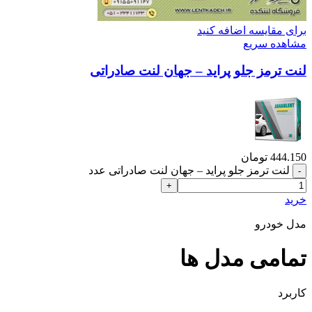
برای مقایسه اضافه کنید
مشاهده سریع
لنت ترمز جلو پراید – جهان لنت صادراتی
444.150
تومان
لنت ترمز جلو پراید – جهان لنت صادراتی عدد
خرید
مدل خودرو
تمامی مدل ها
کاربرد