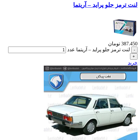
لنت ترمز جلو پراید – آریتما
387.450
تومان
لنت ترمز جلو پراید – آریتما عدد
خرید