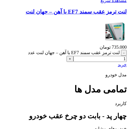
مشاهده سریع
لنت ترمز عقب سمند EF7 با آهن – جهان لنت
735.000
تومان
لنت ترمز عقب سمند EF7 با آهن – جهان لنت عدد
خرید
مدل خودرو
تمامی مدل ها
کاربرد
چهار پد - بابت دو چرخ عقب خودرو
خودروهای مشابه