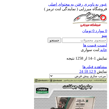
عبور به ناوبری
رفتن به محتوای اصلی
فروشگاه میرزایی ( نمایندگی لنت ترمز )
0
موارد
0
تومان
منو
جستجو
لیست قیمت ها
خانه
لنت سواری
نمایش 1–14 از 1258 نتیجه
مشاهده فیلترها
نمایش
9
12
18
24