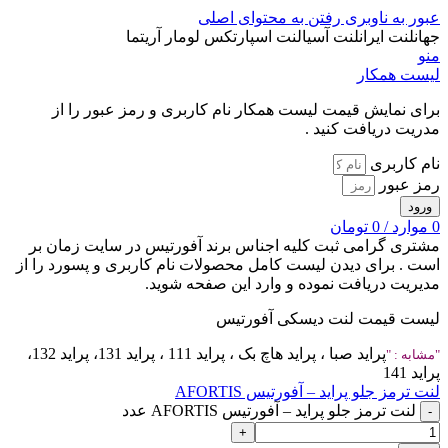
عبور به ناوبری
رفتن به محتوای اصلی
جهانلنت ایرانلنت آسیالنت اسپارتکس لومار آریتما
منو
لیست همکار
برای نمایش قیمت لیست همکار نام کاربری و رمز عبور را از
مدریت دریافت کنید .
نام کاربری
رمز عبور
ورود
0
موارد
/
0
تومان
مشتری گرامی
ثبت کلیه اجناس برند آفورتیس در سایت زمان بر
است . برای دیدن لیست کامل محصولات نام کاربری و پسورد را از
مدیریت دریافت نموده و وارد این صفحه شوید.
لیست قیمت لنت دیسکی آفورتیس
پراید صبا ، پراید هاچ بک ، پراید 111 ، پراید 131، پراید 132،
مشابه :
پراید 141
لنت ترمز جلو پراید – آفورتیس AFORTIS
لنت ترمز جلو پراید – آفورتیس AFORTIS عدد