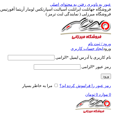
عبور به ناوبری
رفتن به محتوای اصلی
فروشگاه جهانلنت ایرانلنت آسیالنت اسپارتکس لومار آریتما آفورتیس پ
فروشگاه میرزایی ( نمایندگی لنت ترمز )
ورود / ثبت نام
ورود
ایجاد حساب کاربری
نام کاربری یا آدرس ایمیل
*
الزامی
رمز عبور
*
الزامی
ورود
رمز عبور را فراموش کرده اید؟
مرا به خاطر بسپار
0
موارد
0
تومان