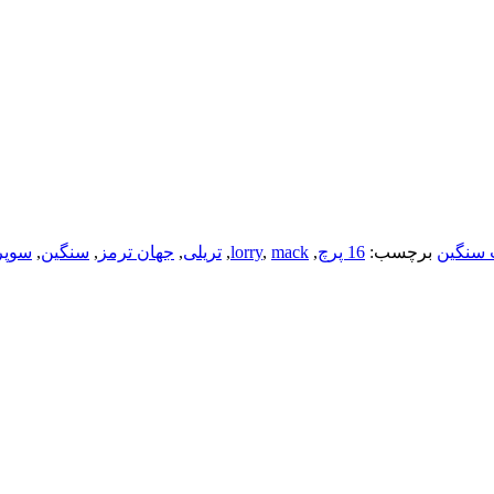
 سنگین
برچسب:
16 پرچ
,
mack
,
lorry
,
تریلی
,
جهان ترمز
,
سنگین
,
سوپر