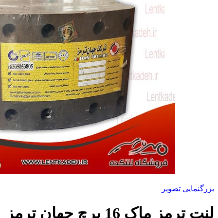
بزرگنمایی تصویر
لنت ترمز ماک 16 پرچ جهان ترمز