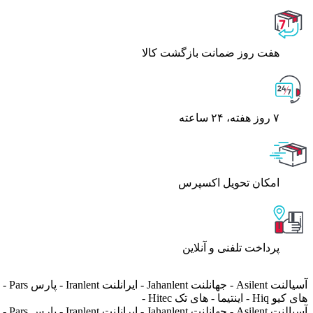
هفت روز ضمانت بازگشت کالا
۷ روز ﻫﻔﺘﻪ، ۲۴ ﺳﺎﻋﺘﻪ
اﻣﮑﺎن ﺗﺤﻮﯾﻞ اﮐﺴﭙﺮس
پرداخت تلفنی و آنلاین
های کیو Hiq - اینتیما - های تک Hitec -