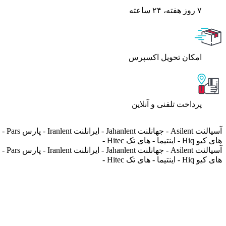
۷ روز ﻫﻔﺘﻪ، ۲۴ ﺳﺎﻋﺘﻪ
اﻣﮑﺎن ﺗﺤﻮﯾﻞ اﮐﺴﭙﺮس
پرداخت تلفنی و آنلاین
های کیو Hiq - اینتیما - های تک Hitec -
های کیو Hiq - اینتیما - های تک Hitec -