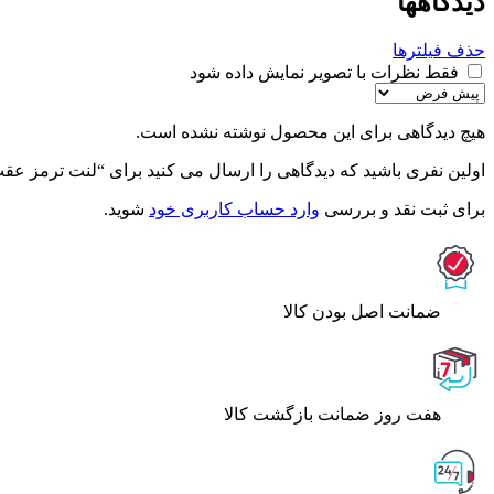
دیدگاهها
حذف فیلترها
فقط نظرات با تصویر نمایش داده شود
هیچ دیدگاهی برای این محصول نوشته نشده است.
اولین نفری باشید که دیدگاهی را ارسال می کنید برای “لنت ترمز عقب لیفان x50 – آریتم
برای ثبت نقد و بررسی
وارد حساب کاربری خود
شوید.
ﺿﻤﺎﻧﺖ اﺻﻞ ﺑﻮدن ﮐﺎﻟﺎ
هفت روز ضمانت بازگشت کالا