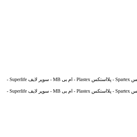
آسیالنت Asilent - جهانلنت Jahanlent - ایرانلنت Iranlent - پارس Pars - برنتا Brenta - آریتما Aritma - آفورتیس Afortis - فریکسا Frixa - اسپارتکس Spartex - پلااستکس Plastex - ام بی MB - سوپر لایف Superlife -
آسیالنت Asilent - جهانلنت Jahanlent - ایرانلنت Iranlent - پارس Pars - برنتا Brenta - آریتما Aritma - آفورتیس Afortis - فریکسا Frixa - اسپارتکس Spartex - پلااستکس Plastex - ام بی MB - سوپر لایف Superlife -