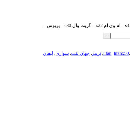
,
lifanx50
,
lifan
,
ترمز
,
جهان لنت
,
سواری
,
لیفان