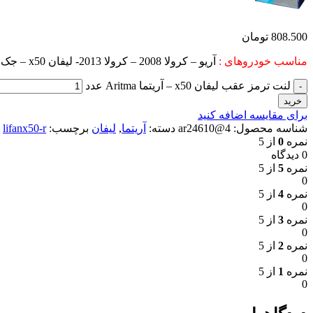
808.500
تومان
مناسب خودروهای :
آریو – کرولا 2008 – کرولا 2013- لیفان x50 – جک s3 – ام وی ام x22 – گریت وال c30 – پریوس –
لنت ترمز عقب لیفان x50 – آریتما Aritma عدد
خرید
برای مقایسه اضافه کنید
شناسه محصول:
4@ar24610
دسته:
آریتما
,
لیفان
برچسب:
lifanx50-r
نمره
0
از 5
0 دیدگاه
نمره
5
از 5
0
نمره
4
از 5
0
نمره
3
از 5
0
نمره
2
از 5
0
نمره
1
از 5
0