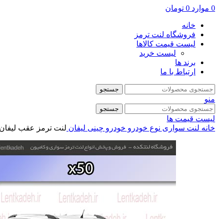
0
موارد
0
تومان
خانه
فروشگاه لنت ترمز
لیست قیمت کالاها
لیست خرید
برند ها
ارتباط با ما
جستجو
منو
جستجو
لیست قیمت ها
خانه
لنت سواری
نوع خودرو
خودرو چینی
لیفان
لنت ترمز عقب لیفان x50 – آریتما ritma