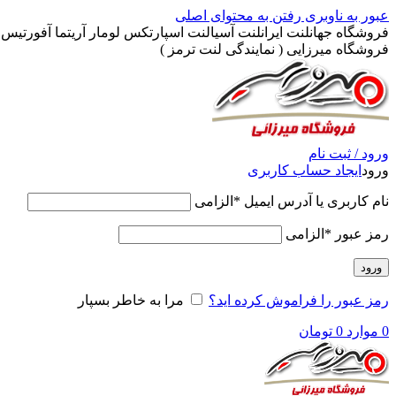
عبور به ناوبری
رفتن به محتوای اصلی
فروشگاه جهانلنت ایرانلنت آسیالنت اسپارتکس لومار آریتما آفورتیس پ
فروشگاه میرزایی ( نمایندگی لنت ترمز )
ورود / ثبت نام
ورود
ایجاد حساب کاربری
نام کاربری یا آدرس ایمیل
*
الزامی
رمز عبور
*
الزامی
ورود
رمز عبور را فراموش کرده اید؟
مرا به خاطر بسپار
0
موارد
0
تومان