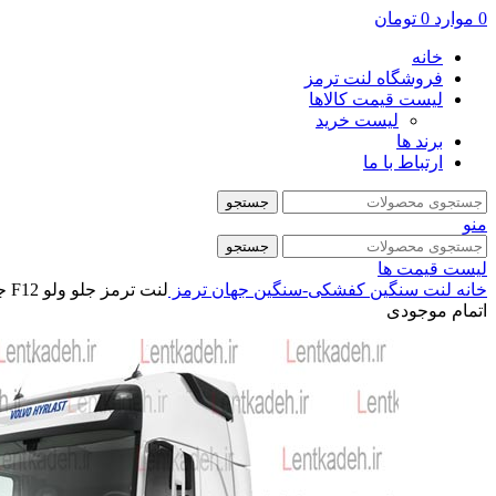
0
موارد
0
تومان
خانه
فروشگاه لنت ترمز
لیست قیمت کالاها
لیست خرید
برند ها
ارتباط با ما
جستجو
منو
جستجو
لیست قیمت ها
خانه
لنت سنگین
کفشکی-سنگین
جهان ترمز
لنت ترمز جلو ولو F12 جهان ترمز
اتمام موجودی