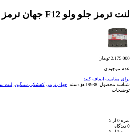
لنت ترمز جلو ولو F12 جهان ترمز
2.175.000
تومان
عدم موجودی
برای مقایسه اضافه کنید
شناسه محصول:
ja-19938
دسته:
جهان ترمز
,
کفشکی-سنگین
,
لنت سن
توضیحات
نمره
0
از 5
0 دیدگاه
نمره
5
از 5