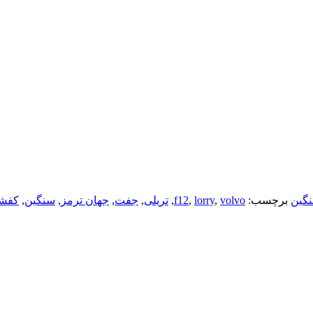
گین
برچسب:
volvo
,
lorry
,
f12
,
تریلی
,
جفت
,
جهان ترمز
,
سنگین
,
کفش