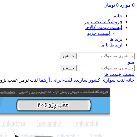
0
موارد
0
تومان
خانه
فروشگاه لنت ترمز
لیست قیمت کالاها
لیست خرید
برند ها
ارتباط با ما
جستجو
منو
جستجو
لیست قیمت ها
خانه
لنت سواری
کشور سازنده
لنت-ایرانی
آریتما
لنت ترمز عقب پژو 206 تیپ 2 – (مدل 90 به بالا ) – آریتم