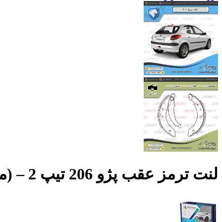
لنت ترمز عقب پژو 206 تیپ 2 – (مدل 90 به بالا ) – آریتما