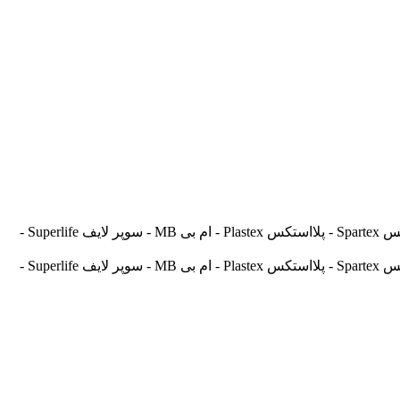
آسیالنت Asilent - جهانلنت Jahanlent - ایرانلنت Iranlent - پارس Pars - برنتا Brenta - آریتما Aritma - آفورتیس Afortis - فریکسا Frixa - اسپارتکس Spartex - پلااستکس Plastex - ام بی MB - سوپر لایف Superlife -
آسیالنت Asilent - جهانلنت Jahanlent - ایرانلنت Iranlent - پارس Pars - برنتا Brenta - آریتما Aritma - آفورتیس Afortis - فریکسا Frixa - اسپارتکس Spartex - پلااستکس Plastex - ام بی MB - سوپر لایف Superlife -