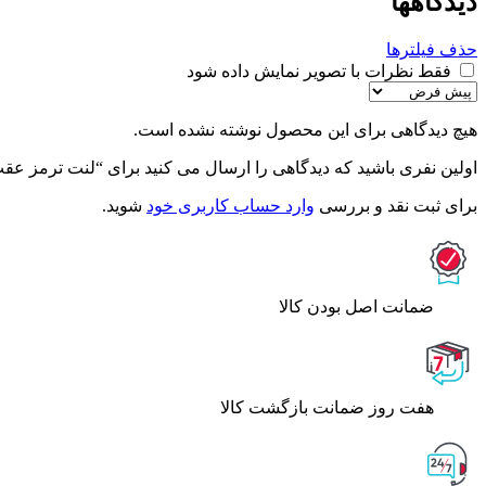
دیدگاهها
حذف فیلترها
فقط نظرات با تصویر نمایش داده شود
هیچ دیدگاهی برای این محصول نوشته نشده است.
اولین نفری باشید که دیدگاهی را ارسال می کنید برای “لنت ترمز عقب پژو 206 تیپ 2 – (مدل 90 به بالا ) –
برای ثبت نقد و بررسی
وارد حساب کاربری خود
شوید.
ﺿﻤﺎﻧﺖ اﺻﻞ ﺑﻮدن ﮐﺎﻟﺎ
هفت روز ضمانت بازگشت کالا