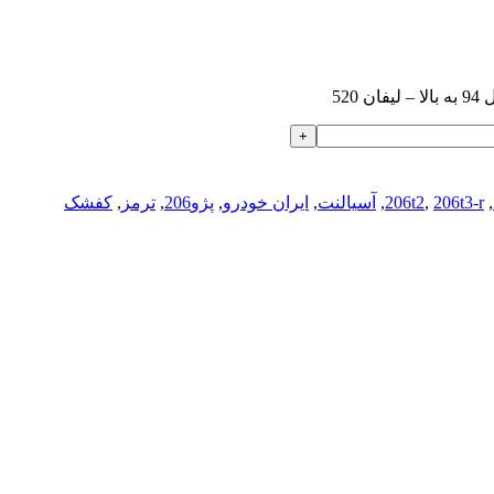
,
206t3-r
,
206t2
,
آسیالنت
,
ایران خودرو
,
پژو206
,
ترمز
,
کفشک