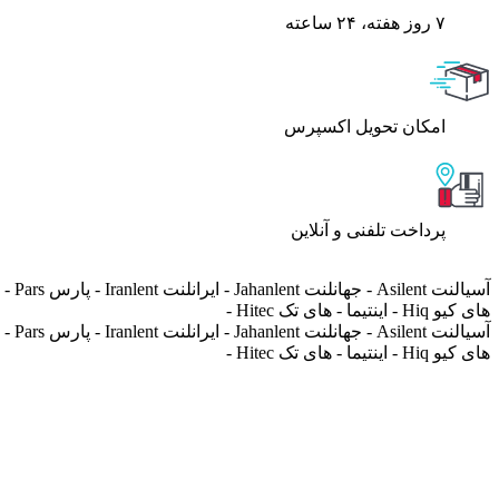
۷ روز ﻫﻔﺘﻪ، ۲۴ ﺳﺎﻋﺘﻪ
اﻣﮑﺎن ﺗﺤﻮﯾﻞ اﮐﺴﭙﺮس
پرداخت تلفنی و آنلاین
های کیو Hiq - اینتیما - های تک Hitec -
های کیو Hiq - اینتیما - های تک Hitec -