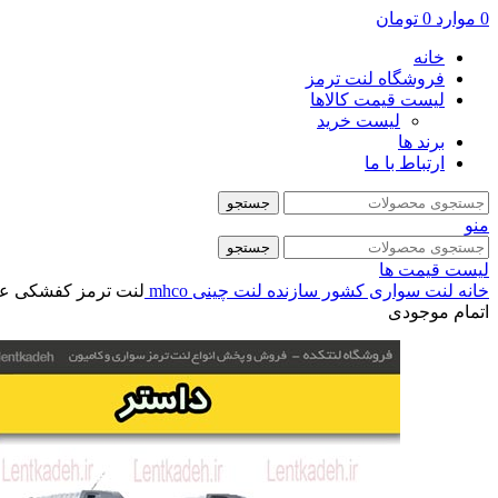
0
موارد
0
تومان
خانه
فروشگاه لنت ترمز
لیست قیمت کالاها
لیست خرید
برند ها
ارتباط با ما
جستجو
منو
جستجو
لیست قیمت ها
خانه
لنت سواری
کشور سازنده
لنت چینی
mhco
لنت ترمز کفشکی عقب ر
اتمام موجودی