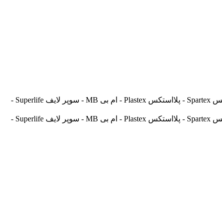
آسیالنت Asilent - جهانلنت Jahanlent - ایرانلنت Iranlent - پارس Pars - برنتا Brenta - آریتما Aritma - آفورتیس Afortis - فریکسا Frixa - اسپارتکس Spartex - پلااستکس Plastex - ام بی MB - سوپر لایف Superlife -
آسیالنت Asilent - جهانلنت Jahanlent - ایرانلنت Iranlent - پارس Pars - برنتا Brenta - آریتما Aritma - آفورتیس Afortis - فریکسا Frixa - اسپارتکس Spartex - پلااستکس Plastex - ام بی MB - سوپر لایف Superlife -