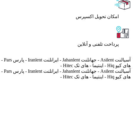
اﻣﮑﺎن ﺗﺤﻮﯾﻞ اﮐﺴﭙﺮس
پرداخت تلفنی و آنلاین
های کیو Hiq - اینتیما - های تک Hitec -
های کیو Hiq - اینتیما - های تک Hitec -