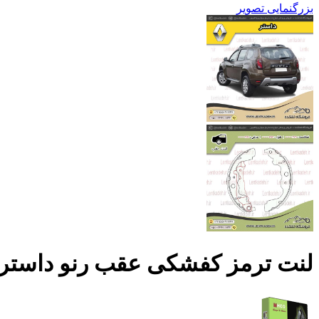
بزرگنمایی تصویر
لنت ترمز کفشکی عقب رنو داستر – ام