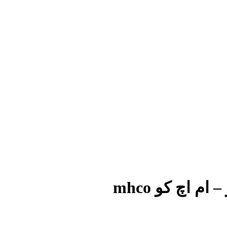
 اچ کو mhco