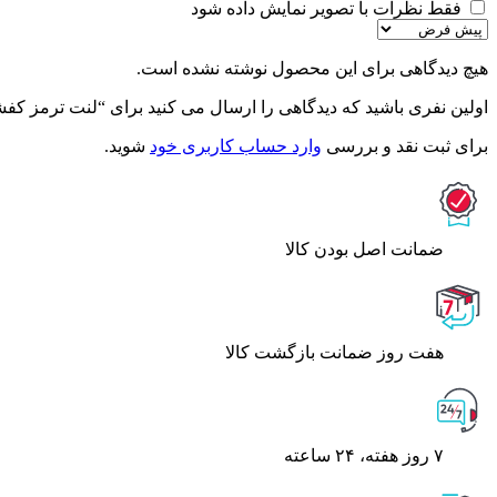
فقط نظرات با تصویر نمایش داده شود
هیچ دیدگاهی برای این محصول نوشته نشده است.
اولین نفری باشید که دیدگاهی را ارسال می کنید برای “لنت ترمز کفشکی 
برای ثبت نقد و بررسی
وارد حساب کاربری خود
شوید.
ﺿﻤﺎﻧﺖ اﺻﻞ ﺑﻮدن ﮐﺎﻟﺎ
هفت روز ضمانت بازگشت کالا
۷ روز ﻫﻔﺘﻪ، ۲۴ ﺳﺎﻋﺘﻪ