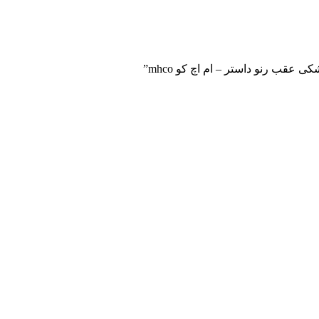
عقب رنو داستر – ام اچ کو mhco”