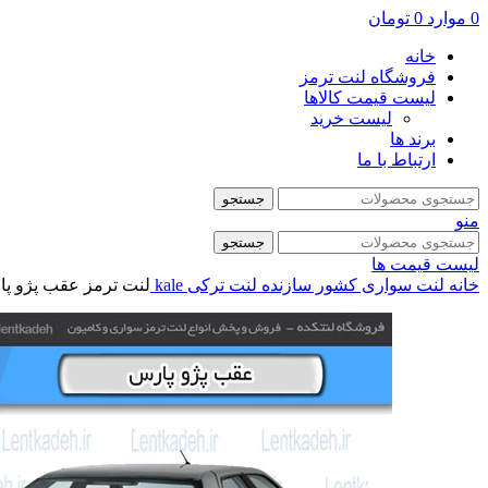
0
موارد
0
تومان
خانه
فروشگاه لنت ترمز
لیست قیمت کالاها
لیست خرید
برند ها
ارتباط با ما
جستجو
منو
جستجو
لیست قیمت ها
خانه
لنت سواری
کشور سازنده
لنت ترکی
kale
لنت ترمز عقب پژو پارس