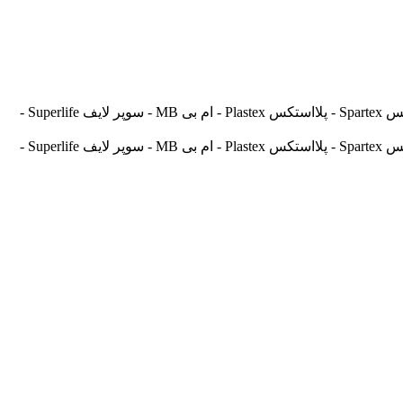
آسیالنت Asilent - جهانلنت Jahanlent - ایرانلنت Iranlent - پارس Pars - برنتا Brenta - آریتما Aritma - آفورتیس Afortis - فریکسا Frixa - اسپارتکس Spartex - پلااستکس Plastex - ام بی MB - سوپر لایف Superlife -
آسیالنت Asilent - جهانلنت Jahanlent - ایرانلنت Iranlent - پارس Pars - برنتا Brenta - آریتما Aritma - آفورتیس Afortis - فریکسا Frixa - اسپارتکس Spartex - پلااستکس Plastex - ام بی MB - سوپر لایف Superlife -