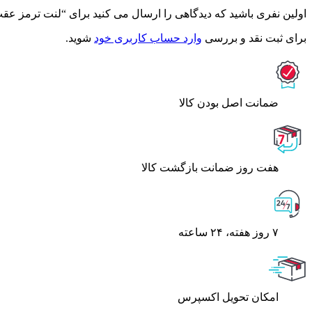
اولین نفری باشید که دیدگاهی را ارسال می کنید برای “لنت ترمز عقب پژ
برای ثبت نقد و بررسی
وارد حساب کاربری خود
شوید.
ﺿﻤﺎﻧﺖ اﺻﻞ ﺑﻮدن ﮐﺎﻟﺎ
هفت روز ضمانت بازگشت کالا
۷ روز ﻫﻔﺘﻪ، ۲۴ ﺳﺎﻋﺘﻪ
اﻣﮑﺎن ﺗﺤﻮﯾﻞ اﮐﺴﭙﺮس