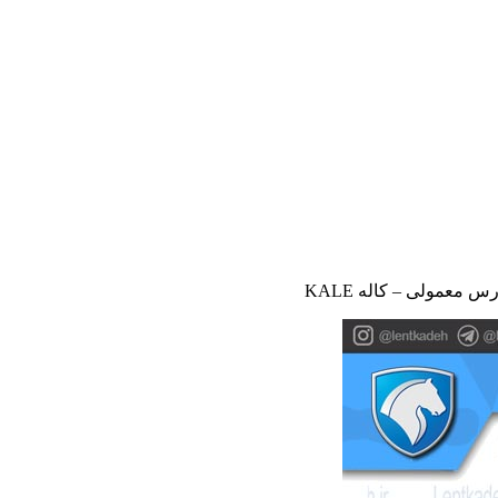
 معمولی – کاله KALE