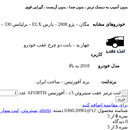
بدون آسیب به دیسک ترمز ، بدون صدا ، بدون آزبست ، گیرایی قوی​
خودروهای مشابه
مگان – پژو 2008 – پارس ELX – برلیانس 330 – برلیانس 320 – برلیانس v5 – بسترن b30 – رنو اسکالا – رنو داستر – سیتروئن c3 – ام جی 360 – عقب ام جی 350 – ام جی GT
چهار پد – بابت دو چرخ عقب خودرو
کاربرد
مدل خودرو
2018 به بالا
برندلنت
برند آفورتیس – ساخت ایران
لنت ترمز عقب سیتروئن c3 – آفورتیس AFORTIS عدد
خرید
برای مقایسه اضافه کنید
شناسه محصول:
12@20961-0360
دسته:
afortis
,
سیتروئن
,
لنت سوار
نمره
0
از 5
0 دیدگاه
نمره
5
از 5