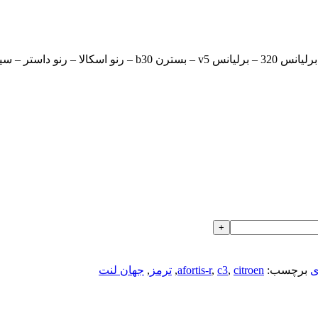
ی
برچسب:
citroen
,
c3
,
afortis-r
,
ترمز
,
جهان لنت