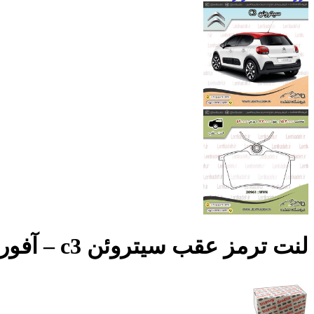
لنت ترمز عقب سیتروئن c3 – آفورتیس AFORTIS