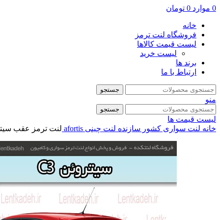
0
موارد
0
تومان
خانه
فروشگاه لنت ترمز
لیست قیمت کالاها
لیست خرید
برند ها
ارتباط با ما
جستجو
منو
جستجو
لیست قیمت ها
خانه
لنت سواری
کشور سازنده
لنت چینی
afortis
لنت ترمز عقب سیتروئن c3 – آفورتی