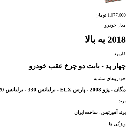
1.077.600
تومان
مدل خودرو
2018 به بالا
کاربرد
چهار پد - بابت دو چرخ عقب خودرو
خودروهای مشابه
مگان - پژو 2008 - پارس ELX - برلیانس 330 - برلیانس 320 - برلیانس v5 - بسترن b30 - رنو اسکالا - رنو داستر - سیتروئن c3 - ام جی 360 - عقب ام جی 350 - ام جی GT
برند
برند آفورتیس - ساخت ایران
ویژگی ها