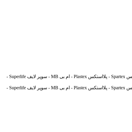
آسیالنت Asilent - جهانلنت Jahanlent - ایرانلنت Iranlent - پارس Pars - برنتا Brenta - آریتما Aritma - آفورتیس Afortis - فریکسا Frixa - اسپارتکس Spartex - پلااستکس Plastex - ام بی MB - سوپر لایف Superlife -
آسیالنت Asilent - جهانلنت Jahanlent - ایرانلنت Iranlent - پارس Pars - برنتا Brenta - آریتما Aritma - آفورتیس Afortis - فریکسا Frixa - اسپارتکس Spartex - پلااستکس Plastex - ام بی MB - سوپر لایف Superlife -