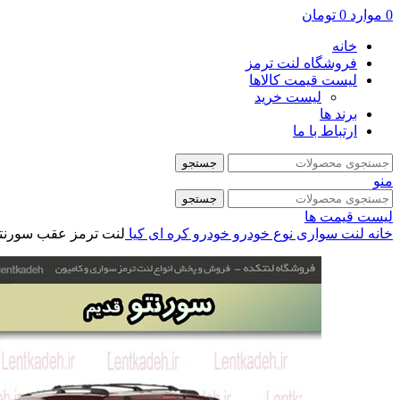
0
موارد
0
تومان
خانه
فروشگاه لنت ترمز
لیست قیمت کالاها
لیست خرید
برند ها
ارتباط با ما
جستجو
منو
جستجو
لیست قیمت ها
خانه
لنت سواری
نوع خودرو
خودرو کره ای
کیا
لنت ترمز عقب سورنتو قد