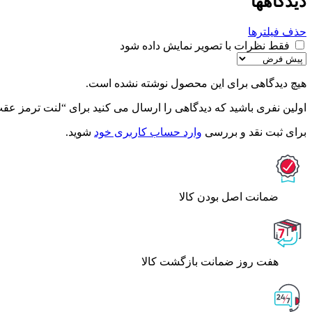
دیدگاهها
حذف فیلترها
فقط نظرات با تصویر نمایش داده شود
هیچ دیدگاهی برای این محصول نوشته نشده است.
اولین نفری باشید که دیدگاهی را ارسال می کنید برای “لنت ترمز عقب سو
برای ثبت نقد و بررسی
وارد حساب کاربری خود
شوید.
ﺿﻤﺎﻧﺖ اﺻﻞ ﺑﻮدن ﮐﺎﻟﺎ
هفت روز ضمانت بازگشت کالا