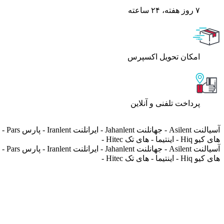
۷ روز ﻫﻔﺘﻪ، ۲۴ ﺳﺎﻋﺘﻪ
اﻣﮑﺎن ﺗﺤﻮﯾﻞ اﮐﺴﭙﺮس
پرداخت تلفنی و آنلاین
های کیو Hiq - اینتیما - های تک Hitec -
های کیو Hiq - اینتیما - های تک Hitec -