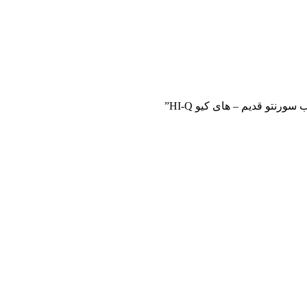
رنتو قدیم – های کیو HI-Q”