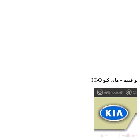
یم – های کیو HI-Q