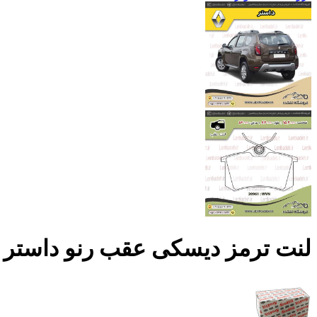
لنت ترمز دیسکی عقب رنو داستر – آفور