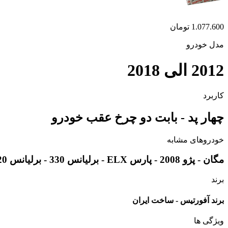
1.077.600
تومان
مدل خودرو
2012 الی 2018
کاربرد
چهار پد - بابت دو چرخ عقب خودرو
خودروهای مشابه
مگان - پژو 2008 - پارس ELX - برلیانس 330 - برلیانس 320 - برلیانس v5 - بسترن b30 - رنو اسکالا - رنو داستر - سیتروئن c3 - ام جی 360 - عقب ام جی 350 - ام جی GT
برند
برند آفورتیس - ساخت ایران
ویژگی ها