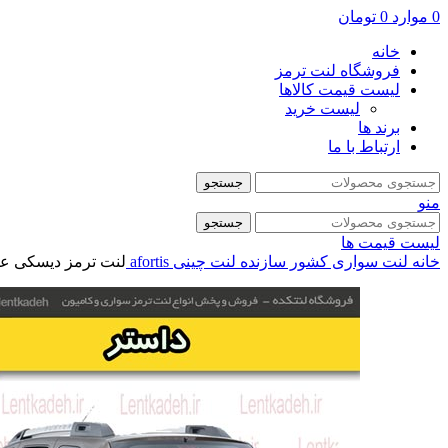
0
موارد
0
تومان
خانه
فروشگاه لنت ترمز
لیست قیمت کالاها
لیست خرید
برند ها
ارتباط با ما
جستجو
منو
جستجو
لیست قیمت ها
خانه
لنت سواری
کشور سازنده
لنت چینی
afortis
لنت ترمز دیسکی عقب ر