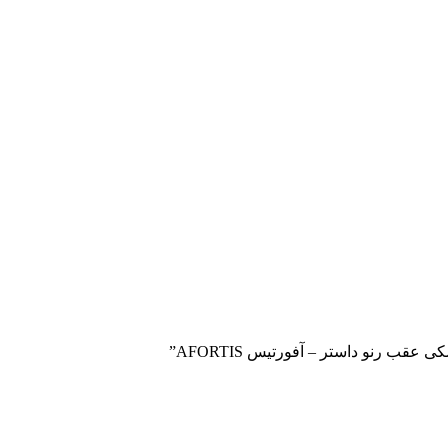
قب رنو داستر – آفورتیس AFORTIS”