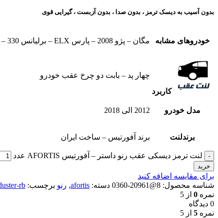
بدون آسیب به دیسک ترمز ، بدون صدا ، بدون آزبست ، گیرایی قوی​
خودروهای مشابه
مگان – پژو 2008 – پارس ELX – برلیانس 330 – برلیانس 320 – برلیانس v5 – بسترن b30 – رنو اسکالا – رنو داستر – سیتروئن c3 – ام جی 360 – عقب ام جی 350 – ام جی GT
چهار پد – بابت دو چرخ عقب خودرو
کاربرد
مدل خودرو
2012 الی 2018
برندلنت
برند آفورتیس – ساخت ایران
لنت ترمز دیسکی عقب رنو داستر – آفورتیس AFORTIS عدد
خرید
برای مقایسه اضافه کنید
شناسه محصول:
8@20961-0360
دسته:
afortis
,
رنو
برچسب:
duster-rb
نمره
0
از 5
0 دیدگاه
نمره
5
از 5