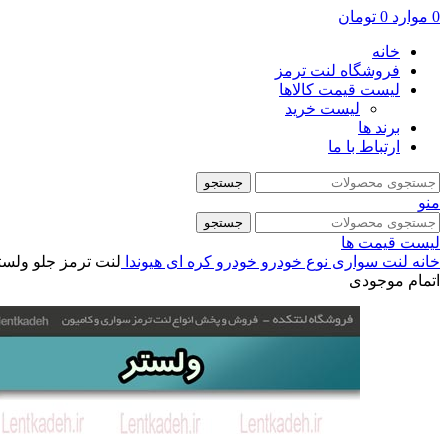
0
موارد
0
تومان
خانه
فروشگاه لنت ترمز
لیست قیمت کالاها
لیست خرید
برند ها
ارتباط با ما
جستجو
منو
جستجو
لیست قیمت ها
خانه
لنت سواری
نوع خودرو
خودرو کره ای
هیوندا
لنت ترمز جلو ولستر – 
اتمام موجودی