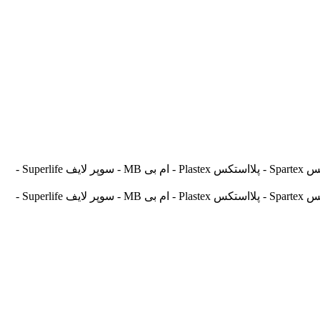
آسیالنت Asilent - جهانلنت Jahanlent - ایرانلنت Iranlent - پارس Pars - برنتا Brenta - آریتما Aritma - آفورتیس Afortis - فریکسا Frixa - اسپارتکس Spartex - پلااستکس Plastex - ام بی MB - سوپر لایف Superlife -
آسیالنت Asilent - جهانلنت Jahanlent - ایرانلنت Iranlent - پارس Pars - برنتا Brenta - آریتما Aritma - آفورتیس Afortis - فریکسا Frixa - اسپارتکس Spartex - پلااستکس Plastex - ام بی MB - سوپر لایف Superlife -