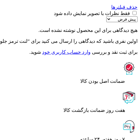
حذف فیلترها
فقط نظرات با تصویر نمایش داده شود
هیچ دیدگاهی برای این محصول نوشته نشده است.
اولین نفری باشید که دیدگاهی را ارسال می کنید برای “لنت ترمز جلو ولستر
برای ثبت نقد و بررسی
وارد حساب کاربری خود
شوید.
ﺿﻤﺎﻧﺖ اﺻﻞ ﺑﻮدن ﮐﺎﻟﺎ
هفت روز ضمانت بازگشت کالا
۷ روز ﻫﻔﺘﻪ، ۲۴ ﺳﺎﻋﺘﻪ