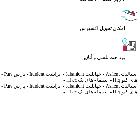
اﻣﮑﺎن ﺗﺤﻮﯾﻞ اﮐﺴﭙﺮس
پرداخت تلفنی و آنلاین
های کیو Hiq - اینتیما - های تک Hitec -
های کیو Hiq - اینتیما - های تک Hitec -