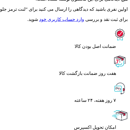
اولین نفری باشید که دیدگاهی را ارسال می کنید برای “لنت ترمز جلو توسا
برای ثبت نقد و بررسی
وارد حساب کاربری خود
شوید.
ﺿﻤﺎﻧﺖ اﺻﻞ ﺑﻮدن ﮐﺎﻟﺎ
هفت روز ضمانت بازگشت کالا
۷ روز ﻫﻔﺘﻪ، ۲۴ ﺳﺎﻋﺘﻪ
اﻣﮑﺎن ﺗﺤﻮﯾﻞ اﮐﺴﭙﺮس