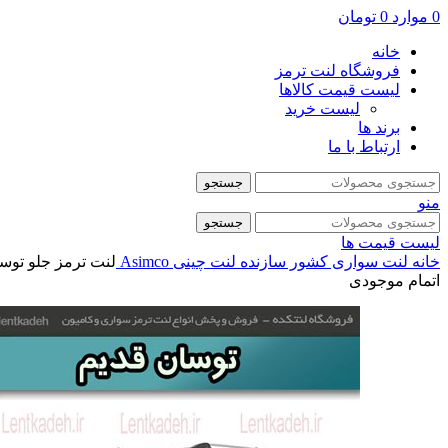
0
موارد
0
تومان
خانه
فروشگاه لنت ترمز
لیست قیمت کالاها
لیست خرید
برند ها
ارتباط با ما
جستجو
منو
جستجو
لیست قیمت ها
خانه
لنت سواری
کشور سازنده
لنت چینی
Asimco
لنت ترمز جلو توسان ق
اتمام موجودی