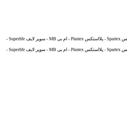
آسیالنت Asilent - جهانلنت Jahanlent - ایرانلنت Iranlent - پارس Pars - برنتا Brenta - آریتما Aritma - آفورتیس Afortis - فریکسا Frixa - اسپارتکس Spartex - پلااستکس Plastex - ام بی MB - سوپر لایف Superlife -
آسیالنت Asilent - جهانلنت Jahanlent - ایرانلنت Iranlent - پارس Pars - برنتا Brenta - آریتما Aritma - آفورتیس Afortis - فریکسا Frixa - اسپارتکس Spartex - پلااستکس Plastex - ام بی MB - سوپر لایف Superlife -