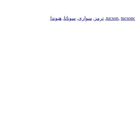
tucson
,
tucson
,
ترمز
,
سواری
,
سوناتا
,
هیوندا