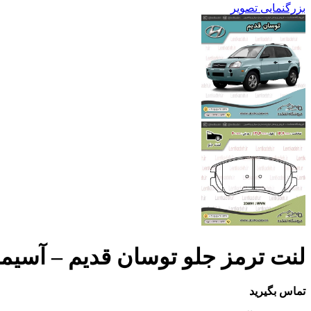
بزرگنمایی تصویر
لنت ترمز جلو توسان قدیم – آسیمکو mco
تماس بگیرید