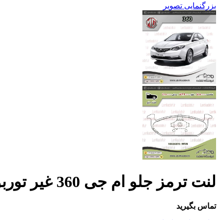
بزرگنمایی تصویر
لنت ترمز جلو ام جی 360 غیر توربو – سگال SEGAL
تماس بگیرید