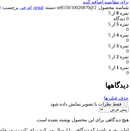
برای مقایسه اضافه کنید
شناسه محصول:
2@se8150/10026870
دسته:
segal
,
ام جی
برچسب:
0
نمره
0
از 5
0 دیدگاه
نمره
5
از 5
0
نمره
4
از 5
0
نمره
3
از 5
0
نمره
2
از 5
0
نمره
1
از 5
0
دیدگاهها
حذف فیلترها
فقط نظرات با تصویر نمایش داده شود
هیچ دیدگاهی برای این محصول نوشته نشده است.
اولین نفری باشید که دیدگاهی را ارسال می کنید برای “لنت ترمز جلو ام جی 360 غیر توربو – سگ