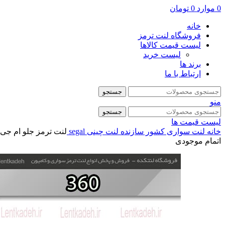
0
موارد
0
تومان
خانه
فروشگاه لنت ترمز
لیست قیمت کالاها
لیست خرید
برند ها
ارتباط با ما
جستجو
منو
جستجو
لیست قیمت ها
خانه
لنت سواری
کشور سازنده
لنت چینی
segal
لنت ترمز جلو ام جی 360 غیر توربو – سگال EGAL
اتمام موجودی