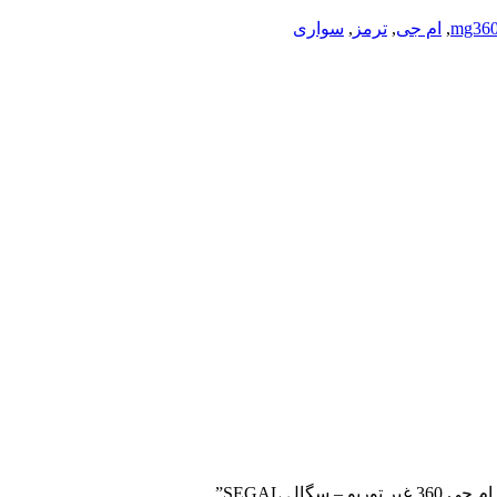
mg36
,
ام جی
,
ترمز
,
سواری
ال SEGAL”