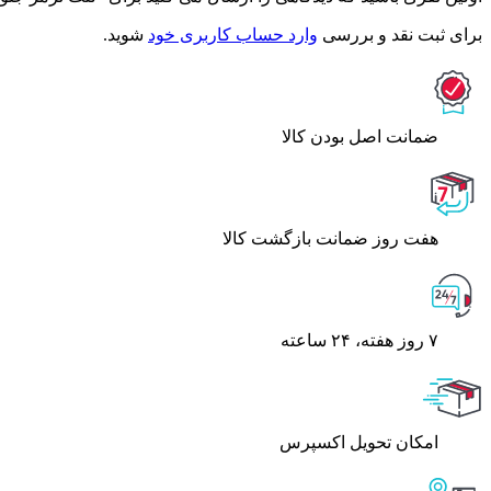
برای ثبت نقد و بررسی
وارد حساب کاربری خود
شوید.
ﺿﻤﺎﻧﺖ اﺻﻞ ﺑﻮدن ﮐﺎﻟﺎ
هفت روز ضمانت بازگشت کالا
۷ روز ﻫﻔﺘﻪ، ۲۴ ﺳﺎﻋﺘﻪ
اﻣﮑﺎن ﺗﺤﻮﯾﻞ اﮐﺴﭙﺮس