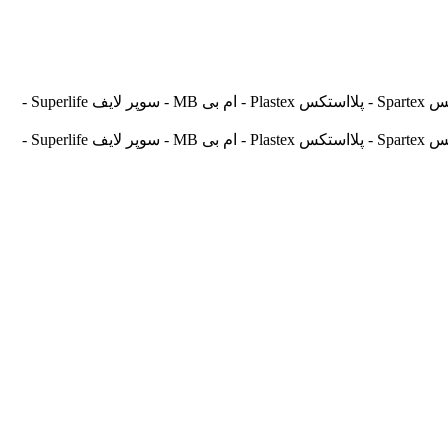
آسیالنت Asilent - جهانلنت Jahanlent - ایرانلنت Iranlent - پارس Pars - برنتا Brenta - آریتما Aritma - آفورتیس Afortis - فریکسا Frixa - اسپارتکس Spartex - پلااستکس Plastex - ام بی MB - سوپر لایف Superlife -
آسیالنت Asilent - جهانلنت Jahanlent - ایرانلنت Iranlent - پارس Pars - برنتا Brenta - آریتما Aritma - آفورتیس Afortis - فریکسا Frixa - اسپارتکس Spartex - پلااستکس Plastex - ام بی MB - سوپر لایف Superlife -