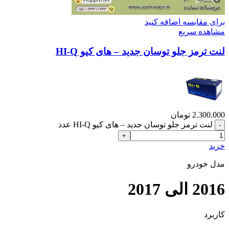
برای مقایسه اضافه کنید
مشاهده سریع
لنت ترمز جلو توسان جدید – های کیو HI-Q
2.300.000
تومان
لنت ترمز جلو توسان جدید – های کیو HI-Q عدد
خرید
مدل خودرو
2016 الی 2017
کاربرد