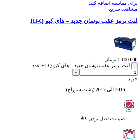
برای مقایسه اضافه کنید
مشاهده سریع
لنت ترمز عقب توسان جدید – های کیو HI-Q
1.100.000
تومان
لنت ترمز عقب توسان جدید – های کیو HI-Q عدد
خرید
2016 الی 2017 (پشت سوراخ)
ﺿﻤﺎﻧﺖ اﺻﻞ ﺑﻮدن ﮐﺎﻟﺎ