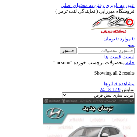
عبور به ناوبری
رفتن به محتوای اصلی
فروشگاه میرزایی ( نمایندگی لنت ترمز )
0
موارد
0
تومان
منو
جستجو
لیست قیمت ها
خانه
محصولات برچسب خورده “tucsonn”
Showing all 2 results
مشاهده فیلترها
نمایش
9
12
18
24