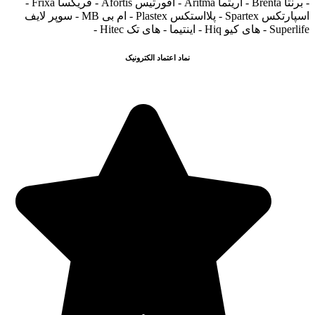
- برنتا Brenta - آریتما Aritma - آفورتیس Afortis - فریکسا Frixa -
اسپارتکس Spartex - پلااستکس Plastex - ام بی MB - سوپر لایف
Superlife - های کیو Hiq - اینتیما - های تک Hitec -
نماد اعتماد الکترونیک