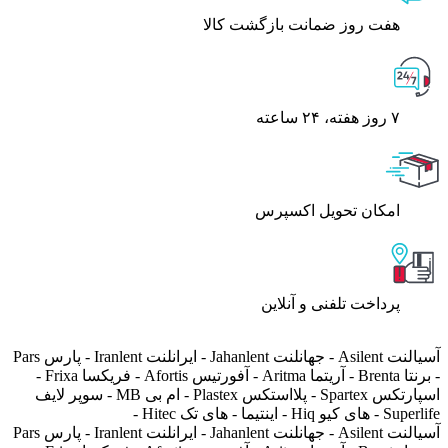
هفت روز ضمانت بازگشت کالا
۷ روز ﻫﻔﺘﻪ، ۲۴ ﺳﺎﻋﺘﻪ
اﻣﮑﺎن ﺗﺤﻮﯾﻞ اﮐﺴﭙﺮس
پرداخت تلفنی و آنلاین
آسیالنت Asilent - جهانلنت Jahanlent - ایرانلنت Iranlent - پارس Pars
- برنتا Brenta - آریتما Aritma - آفورتیس Afortis - فریکسا Frixa -
اسپارتکس Spartex - پلااستکس Plastex - ام بی MB - سوپر لایف
Superlife - های کیو Hiq - اینتیما - های تک Hitec -
آسیالنت Asilent - جهانلنت Jahanlent - ایرانلنت Iranlent - پارس Pars