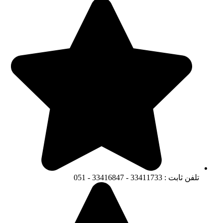
تلفن ثابت : 33411733 - 33416847 - 051