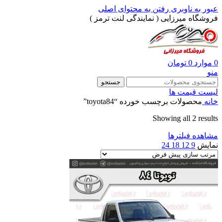
عبور به ناوبری
رفتن به محتوای اصلی
فروشگاه میرزایی ( نمایندگی لنت ترمز )
0
موارد
0
تومان
منو
جستجو
لیست قیمت ها
خانه
محصولات برچسب خورده “toyota84”
Showing all 2 results
مشاهده فیلترها
نمایش
9
12
18
24