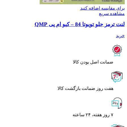
برای مقایسه اضافه کنید
مشاهده سریع
لنت ترمز جلو تویوتا 84 – کیو ام پی QMP
خرید
ﺿﻤﺎﻧﺖ اﺻﻞ ﺑﻮدن ﮐﺎﻟﺎ
هفت روز ضمانت بازگشت کالا
۷ روز ﻫﻔﺘﻪ، ۲۴ ﺳﺎﻋﺘﻪ