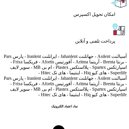
اﻣﮑﺎن ﺗﺤﻮﯾﻞ اﮐﺴﭙﺮس
پرداخت تلفنی و آنلاین
آسیالنت Asilent - جهانلنت Jahanlent - ایرانلنت Iranlent - پارس Pars
- برنتا Brenta - آریتما Aritma - آفورتیس Afortis - فریکسا Frixa -
اسپارتکس Spartex - پلااستکس Plastex - ام بی MB - سوپر لایف
Superlife - های کیو Hiq - اینتیما - های تک Hitec -
آسیالنت Asilent - جهانلنت Jahanlent - ایرانلنت Iranlent - پارس Pars
- برنتا Brenta - آریتما Aritma - آفورتیس Afortis - فریکسا Frixa -
اسپارتکس Spartex - پلااستکس Plastex - ام بی MB - سوپر لایف
Superlife - های کیو Hiq - اینتیما - های تک Hitec -
نماد اعتماد الکترونیک