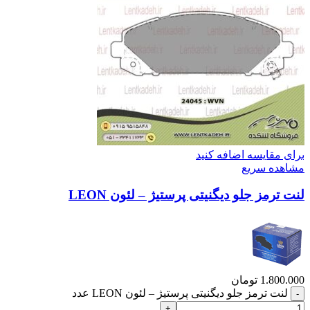
برای مقایسه اضافه کنید
مشاهده سریع
لنت ترمز جلو دیگنیتی پرستیژ – لئون LEON
1.800.000
تومان
لنت ترمز جلو دیگنیتی پرستیژ – لئون LEON عدد