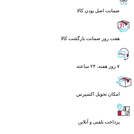
ﺿﻤﺎﻧﺖ اﺻﻞ ﺑﻮدن ﮐﺎﻟﺎ
هفت روز ضمانت بازگشت کالا
۷ روز ﻫﻔﺘﻪ، ۲۴ ﺳﺎﻋﺘﻪ
اﻣﮑﺎن ﺗﺤﻮﯾﻞ اﮐﺴﭙﺮس
پرداخت تلفنی و آنلاین