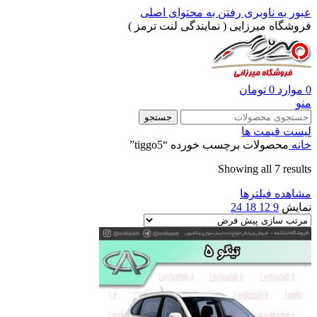
عبور به ناوبری
رفتن به محتوای اصلی
فروشگاه میرزایی ( نمایندگی لنت ترمز )
0
موارد
0
تومان
منو
جستجو
لیست قیمت ها
خانه
محصولات برچسب خورده “tiggo5”
Showing all 7 results
مشاهده فیلترها
نمایش
9
12
18
24