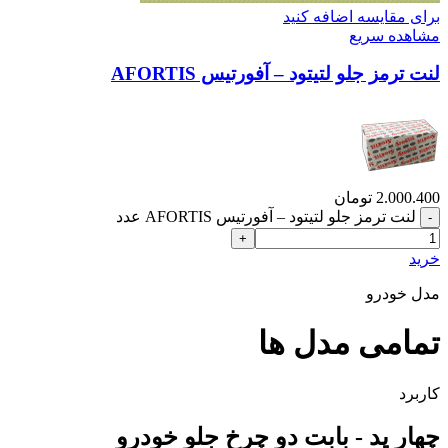
برای مقایسه اضافه کنید
مشاهده سریع
لنت ترمز جلو لتیتود – آفورتیس AFORTIS
2.000.400
تومان
لنت ترمز جلو لتیتود – آفورتیس AFORTIS عدد
خرید
مدل خودرو
تمامی مدل ها
کاربرد
چهار پد - بابت دو چرخ جلو خودرو