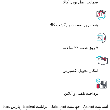
ﺿﻤﺎﻧﺖ اﺻﻞ ﺑﻮدن ﮐﺎﻟﺎ
هفت روز ضمانت بازگشت کالا
۷ روز ﻫﻔﺘﻪ، ۲۴ ﺳﺎﻋﺘﻪ
اﻣﮑﺎن ﺗﺤﻮﯾﻞ اﮐﺴﭙﺮس
پرداخت تلفنی و آنلاین
آسیالنت Asilent - جهانلنت Jahanlent - ایرانلنت Iranlent - پارس Pars