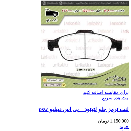
برای مقایسه اضافه کنید
مشاهده سریع
لنت ترمز جلو لتیتود – پی اس دبیلیو psw
1.150.000
تومان
خرید