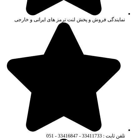
نمایندگی فروش و پخش لنت ترمز های ایرانی و خارجی
تلفن ثابت : 33411733 - 33416847 - 051