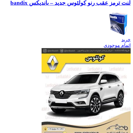
لنت ترمز عقب رنو کولئوس جدید – باندیکس bandix
خرید
اتمام موجودی