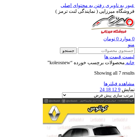
عبور به ناوبری
رفتن به محتوای اصلی
فروشگاه میرزایی ( نمایندگی لنت ترمز )
0
موارد
0
تومان
منو
جستجو
لیست قیمت ها
خانه
محصولات برچسب خورده “koleosnew”
Showing all 7 results
مشاهده فیلترها
نمایش
9
12
18
24