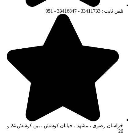
تلفن ثابت : 33411733 - 33416847 - 051
خراسان رضوی ، مشهد ، خیابان کوشش ، بین کوشش 24 و
26