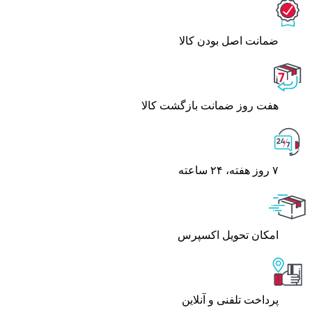
ﺿﻤﺎﻧﺖ اﺻﻞ ﺑﻮدن ﮐﺎﻟﺎ
هفت روز ضمانت بازگشت کالا
۷ روز ﻫﻔﺘﻪ، ۲۴ ﺳﺎﻋﺘﻪ
اﻣﮑﺎن ﺗﺤﻮﯾﻞ اﮐﺴﭙﺮس
پرداخت تلفنی و آنلاین