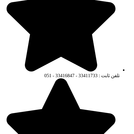
تلفن ثابت : 33411733 - 33416847 - 051