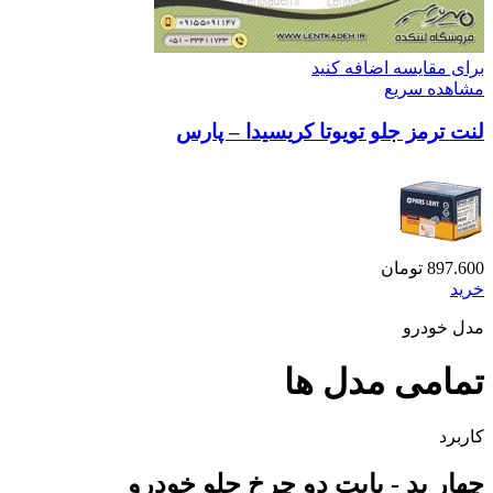
برای مقایسه اضافه کنید
مشاهده سریع
لنت ترمز جلو تویوتا کریسیدا – پارس
897.600
تومان
خرید
مدل خودرو
تمامی مدل ها
کاربرد
چهار پد - بابت دو چرخ جلو خودرو