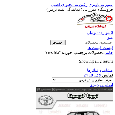
عبور به ناوبری
رفتن به محتوای اصلی
فروشگاه میرزایی ( نمایندگی لنت ترمز )
0
موارد
0
تومان
منو
جستجو
لیست قیمت ها
خانه
محصولات برچسب خورده “cressida”
Showing all 2 results
مشاهده فیلترها
نمایش
9
12
18
24
اتمام موجودی