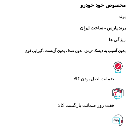
مخصوص خود خودرو
برند
برند پارس - ساخت ایران
ویژگی ها
بدون آسیب به دیسک ترمز ، بدون صدا ، بدون آزبست ، گیرایی قوی​
ﺿﻤﺎﻧﺖ اﺻﻞ ﺑﻮدن ﮐﺎﻟﺎ
هفت روز ضمانت بازگشت کالا