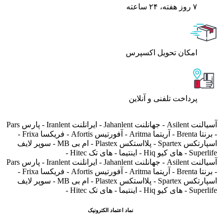
۷ روز ﻫﻔﺘﻪ، ۲۴ ﺳﺎﻋﺘﻪ
اﻣﮑﺎن ﺗﺤﻮﯾﻞ اﮐﺴﭙﺮس
پرداخت تلفنی و آنلاین
آسیالنت Asilent - جهانلنت Jahanlent - ایرانلنت Iranlent - پارس Pars
- برنتا Brenta - آریتما Aritma - آفورتیس Afortis - فریکسا Frixa -
اسپارتکس Spartex - پلااستکس Plastex - ام بی MB - سوپر لایف
Superlife - های کیو Hiq - اینتیما - های تک Hitec -
آسیالنت Asilent - جهانلنت Jahanlent - ایرانلنت Iranlent - پارس Pars
- برنتا Brenta - آریتما Aritma - آفورتیس Afortis - فریکسا Frixa -
اسپارتکس Spartex - پلااستکس Plastex - ام بی MB - سوپر لایف
Superlife - های کیو Hiq - اینتیما - های تک Hitec -
نماد اعتماد الکترونیک