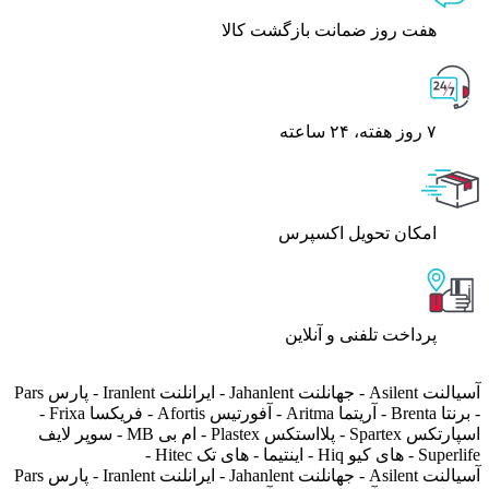
هفت روز ضمانت بازگشت کالا
۷ روز ﻫﻔﺘﻪ، ۲۴ ﺳﺎﻋﺘﻪ
اﻣﮑﺎن ﺗﺤﻮﯾﻞ اﮐﺴﭙﺮس
پرداخت تلفنی و آنلاین
آسیالنت Asilent - جهانلنت Jahanlent - ایرانلنت Iranlent - پارس Pars
- برنتا Brenta - آریتما Aritma - آفورتیس Afortis - فریکسا Frixa -
اسپارتکس Spartex - پلااستکس Plastex - ام بی MB - سوپر لایف
Superlife - های کیو Hiq - اینتیما - های تک Hitec -
آسیالنت Asilent - جهانلنت Jahanlent - ایرانلنت Iranlent - پارس Pars