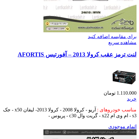
برای مقایسه اضافه کنید
مشاهده سریع
لنت ترمز عقب کرولا 2013 – آفورتیس AFORTIS
1.110.000
تومان
خرید
مناسب خودروهای :
آریو - کرولا 2008 - کرولا 2013- لیفان x50 - جک
s3 - ام وی ام x22 - گریت وال c30 - پریوس -
اتمام موجودی