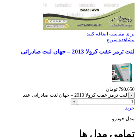
برای مقایسه اضافه کنید
مشاهده سریع
لنت ترمز عقب کرولا 2013 – جهان لنت صادراتی
790.650
تومان
لنت ترمز عقب کرولا 2013 – جهان لنت صادراتی عدد
خرید
مدل خودرو
تمامی مدل ها