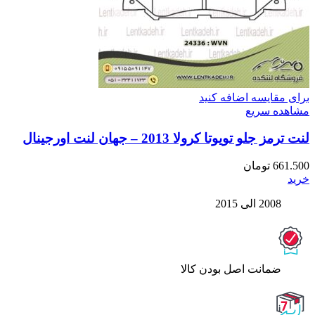
برای مقایسه اضافه کنید
مشاهده سریع
لنت ترمز جلو تویوتا کرولا 2013 – جهان لنت اورجینال
661.500
تومان
خرید
2008 الی 2015
ﺿﻤﺎﻧﺖ اﺻﻞ ﺑﻮدن ﮐﺎﻟﺎ