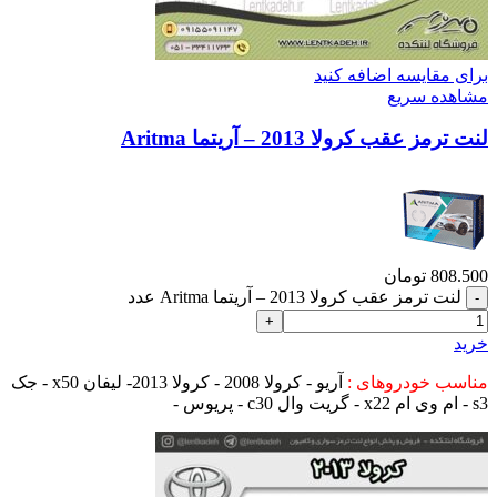
برای مقایسه اضافه کنید
مشاهده سریع
لنت ترمز عقب کرولا 2013 – آریتما Aritma
808.500
تومان
لنت ترمز عقب کرولا 2013 – آریتما Aritma عدد
خرید
مناسب خودروهای :
آریو - کرولا 2008 - کرولا 2013- لیفان x50 - جک
s3 - ام وی ام x22 - گریت وال c30 - پریوس -