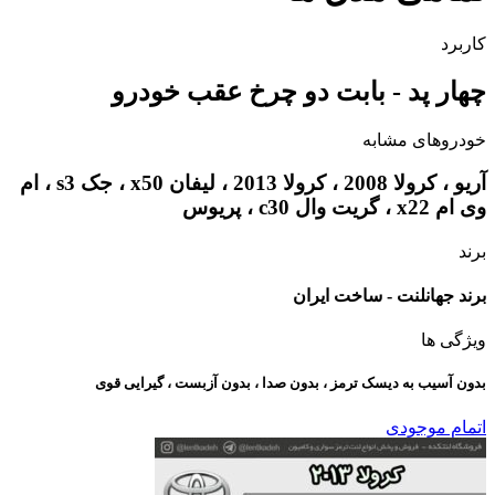
کاربرد
چهار پد - بابت دو چرخ عقب خودرو
خودروهای مشابه
آریو ، کرولا 2008 ، کرولا 2013 ، لیفان x50 ، جک s3 ، ام
وی ام x22 ، گریت وال c30 ، پریوس
برند
برند جهانلنت - ساخت ایران
ویژگی ها
بدون آسیب به دیسک ترمز ، بدون صدا ، بدون آزبست ، گیرایی قوی​
اتمام موجودی