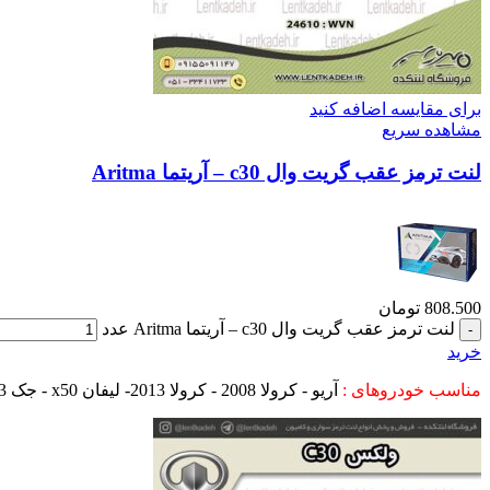
برای مقایسه اضافه کنید
مشاهده سریع
لنت ترمز عقب گریت وال c30 – آریتما Aritma
808.500
تومان
لنت ترمز عقب گریت وال c30 – آریتما Aritma عدد
خرید
مناسب خودروهای :
آریو - کرولا 2008 - کرولا 2013- لیفان x50 - جک s3 - ام وی ام x22 - گریت وال c30 - پریوس -