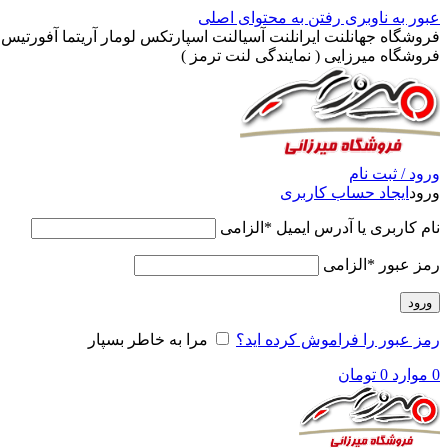
عبور به ناوبری
رفتن به محتوای اصلی
فروشگاه جهانلنت ایرانلنت آسیالنت اسپارتکس لومار آریتما آفورتیس پ
فروشگاه میرزایی ( نمایندگی لنت ترمز )
ورود / ثبت نام
ورود
ایجاد حساب کاربری
نام کاربری یا آدرس ایمیل
*
الزامی
رمز عبور
*
الزامی
ورود
رمز عبور را فراموش کرده اید؟
مرا به خاطر بسپار
0
موارد
0
تومان