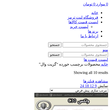
0
موارد
0
تومان
خانه
فروشگاه لنت ترمز
لیست قیمت کالاها
لیست خرید
برند ها
ارتباط با ما
جستجو
منو
جستجو
لیست قیمت ها
خانه
محصولات برچسب خورده “گریت وال”
Showing all 10 results
مشاهده فیلترها
نمایش
9
12
18
24