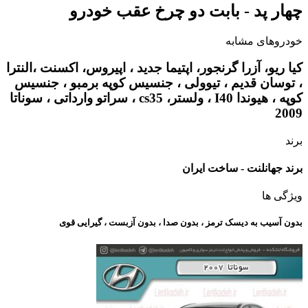
چهار پد - بابت دو چرخ عقب خودرو
خودروهای مشابه
کیا ریو، آزرا گرنجور، اپتیما جدید ، اپیروس، اکسنت ،النترا
، توسان قدیم ، تیوولی ، جنسیس کوپه برمبو ، جنسیس
کوپه ، هیوندا I40 ، ولستر، cs35 ، سراتو وارداتی ، سوناتا
2009
برند
برند جهانلنت - ساخت ایران
ویژگی ها
بدون آسیب به دیسک ترمز ، بدون صدا ، بدون آزبست ، گیرایی قوی​