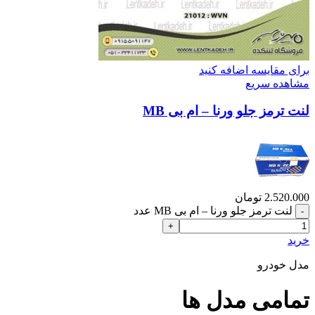
برای مقایسه اضافه کنید
مشاهده سریع
لنت ترمز جلو ورنا – ام بی MB
2.520.000
تومان
لنت ترمز جلو ورنا – ام بی MB عدد
خرید
مدل خودرو
تمامی مدل ها