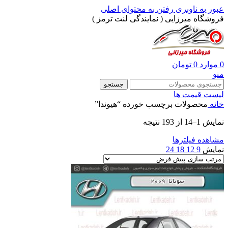
عبور به ناوبری
رفتن به محتوای اصلی
فروشگاه میرزایی ( نمایندگی لنت ترمز )
0
موارد
0
تومان
منو
جستجو
لیست قیمت ها
خانه
محصولات برچسب خورده “هیوندا”
نمایش 1–14 از 193 نتیجه
مشاهده فیلترها
نمایش
9
12
18
24