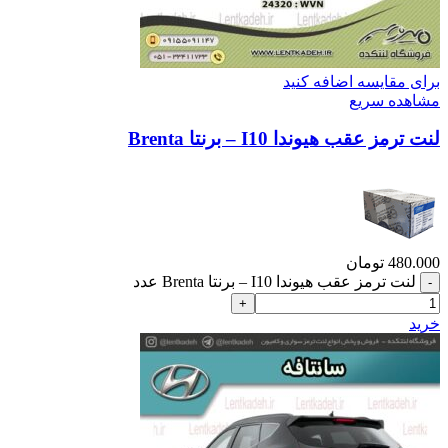
برای مقایسه اضافه کنید
مشاهده سریع
لنت ترمز عقب هیوندا I10 – برنتا Brenta
480.000
تومان
لنت ترمز عقب هیوندا I10 – برنتا Brenta عدد
خرید