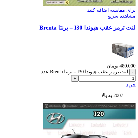
برای مقایسه اضافه کنید
مشاهده سریع
لنت ترمز عقب هیوندا I30 – برنتا Brenta
480.000
تومان
لنت ترمز عقب هیوندا I30 – برنتا Brenta عدد
خرید
2007 به بالا