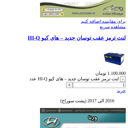
برای مقایسه اضافه کنید
مشاهده سریع
لنت ترمز عقب توسان جدید – های کیو HI-Q
1.100.000
تومان
لنت ترمز عقب توسان جدید – های کیو HI-Q عدد
خرید
2016 الی 2017 (پشت سوراخ)