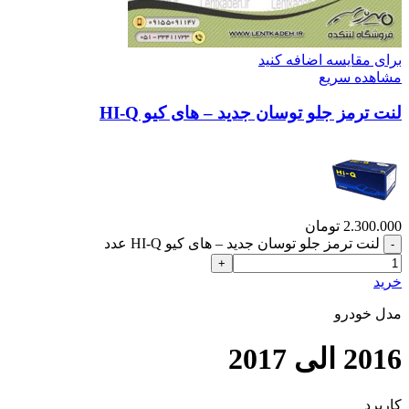
برای مقایسه اضافه کنید
مشاهده سریع
لنت ترمز جلو توسان جدید – های کیو HI-Q
2.300.000
تومان
لنت ترمز جلو توسان جدید – های کیو HI-Q عدد
خرید
مدل خودرو
2016 الی 2017
کاربرد