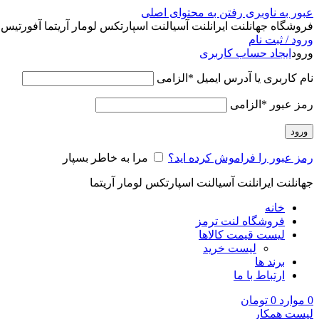
عبور به ناوبری
رفتن به محتوای اصلی
فروشگاه جهانلنت ایرانلنت آسیالنت اسپارتکس لومار آریتما آفورتیس پ
ورود / ثبت نام
ورود
ایجاد حساب کاربری
نام کاربری یا آدرس ایمیل
*
الزامی
رمز عبور
*
الزامی
ورود
رمز عبور را فراموش کرده اید؟
مرا به خاطر بسپار
جهانلنت ایرانلنت آسیالنت اسپارتکس لومار آریتما
خانه
فروشگاه لنت ترمز
لیست قیمت کالاها
لیست خرید
برند ها
ارتباط با ما
0
موارد
0
تومان
لیست همکار