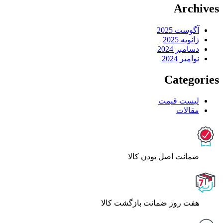
Archives
آگوست 2025
ژانویه 2025
دسامبر 2024
نوامبر 2024
Categories
لیست قیمت
مقالات
ﺿﻤﺎﻧﺖ اﺻﻞ ﺑﻮدن ﮐﺎﻟﺎ
هفت روز ضمانت بازگشت کالا