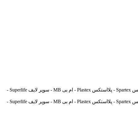
آسیالنت Asilent - جهانلنت Jahanlent - ایرانلنت Iranlent - پارس Pars - برنتا Brenta - آریتما Aritma - آفورتیس Afortis - فریکسا Frixa - اسپارتکس Spartex - پلااستکس Plastex - ام بی MB - سوپر لایف Superlife -
آسیالنت Asilent - جهانلنت Jahanlent - ایرانلنت Iranlent - پارس Pars - برنتا Brenta - آریتما Aritma - آفورتیس Afortis - فریکسا Frixa - اسپارتکس Spartex - پلااستکس Plastex - ام بی MB - سوپر لایف Superlife -