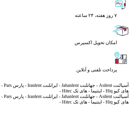
۷ روز ﻫﻔﺘﻪ، ۲۴ ﺳﺎﻋﺘﻪ
اﻣﮑﺎن ﺗﺤﻮﯾﻞ اﮐﺴﭙﺮس
پرداخت تلفنی و آنلاین
های کیو Hiq - اینتیما - های تک Hitec -
های کیو Hiq - اینتیما - های تک Hitec -