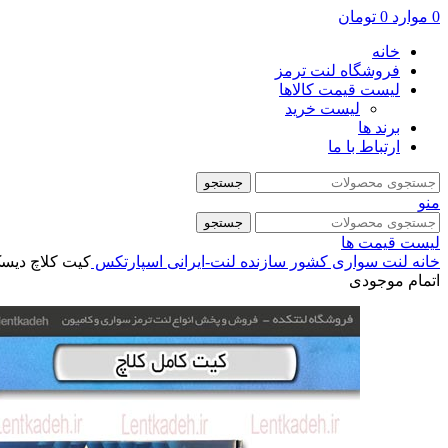
0
موارد
0
تومان
خانه
فروشگاه لنت ترمز
لیست قیمت کالاها
لیست خرید
برند ها
ارتباط با ما
جستجو
منو
جستجو
لیست قیمت ها
خانه
لنت سواری
کشور سازنده
لنت-ایرانی
اسپارتکس
کیت کلاچ دیسک و صفحه 
اتمام موجودی