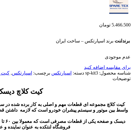
5.466.500
تومان
برندلنت
برند اسپارتکس – ساخت ایران
عدم موجودی
برای مقایسه اضافه کنید
شناسه محصول:
sp-kit3
دسته:
اسپارتکس
برچسب:
اسپارتکس
,
کیت ک
توضیحات
کیت کلاچ دیسک و صفحه پژو 206 تیپ
کیت کلاچ مجموعه ای قطعات مهم و اصلی به کار برده شده در س
واسط بین موتور و سیستم پیشران خودرو است که لازمه داشتن قطعات با
فروشگاه لنتکده به عنوان نماینده و 