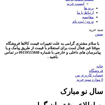
لیست خرید
برند ها
ارتباط با ما
مقایسه
ورود / ثبت نام
سبد خرید
بستن
با سلام مشتری گرامی به علت تغییرات قیمت کالاها فروشگاه
موقتا غیر فعال است برای استعلام با قیمت از طریق پیامک و یا
پیامرسان های داخلی و خارجی با شماره 09159515848 در تماس
باشید .
خانه
فروشگاه
حساب کاربری من
0
موارد
سبد خرید
سال نو مبارک