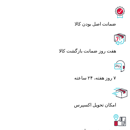
ﺿﻤﺎﻧﺖ اﺻﻞ ﺑﻮدن ﮐﺎﻟﺎ
هفت روز ضمانت بازگشت کالا
۷ روز ﻫﻔﺘﻪ، ۲۴ ﺳﺎﻋﺘﻪ
اﻣﮑﺎن ﺗﺤﻮﯾﻞ اﮐﺴﭙﺮس