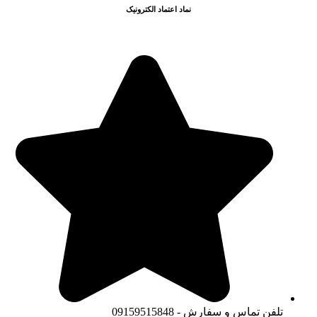
نماد اعتماد الکترونیک
تلفن تماس و سفارش - 09159515848