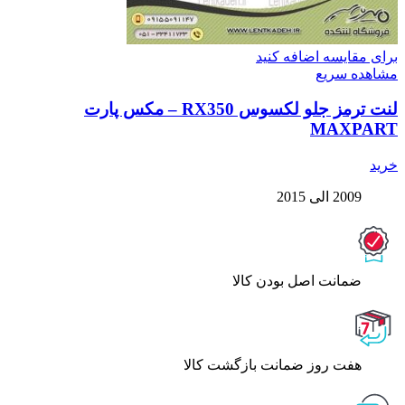
برای مقایسه اضافه کنید
مشاهده سریع
لنت ترمز جلو لکسوس RX350 – مکس پارت
MAXPART
خرید
2009 الی 2015
ﺿﻤﺎﻧﺖ اﺻﻞ ﺑﻮدن ﮐﺎﻟﺎ
هفت روز ضمانت بازگشت کالا