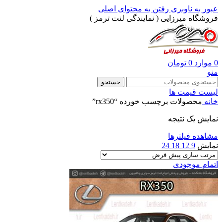
عبور به ناوبری
رفتن به محتوای اصلی
فروشگاه میرزایی ( نمایندگی لنت ترمز )
0
موارد
0
تومان
منو
جستجو
لیست قیمت ها
خانه
محصولات برچسب خورده “rx350”
نمایش یک نتیجه
مشاهده فیلترها
نمایش
9
12
18
24
اتمام موجودی