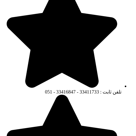
تلفن ثابت : 33411733 - 33416847 - 051