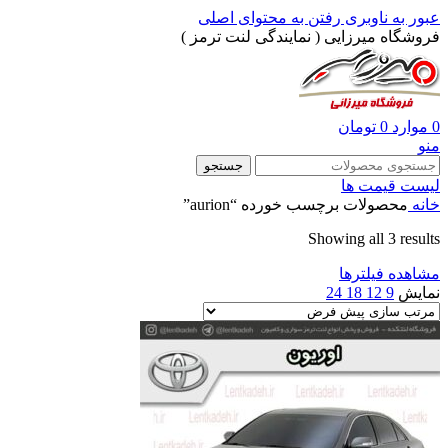
عبور به ناوبری
رفتن به محتوای اصلی
فروشگاه میرزایی ( نمایندگی لنت ترمز )
0
موارد
0
تومان
منو
جستجو
لیست قیمت ها
خانه
محصولات برچسب خورده “aurion”
Showing all 3 results
مشاهده فیلترها
نمایش
9
12
18
24