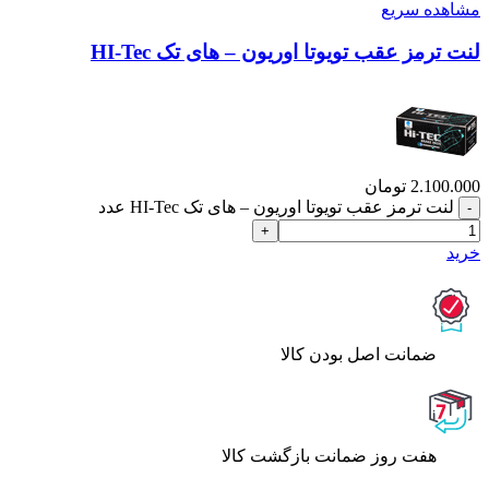
مشاهده سریع
لنت ترمز عقب تویوتا اوریون – های تک HI-Tec
2.100.000
تومان
لنت ترمز عقب تویوتا اوریون – های تک HI-Tec عدد
خرید
ﺿﻤﺎﻧﺖ اﺻﻞ ﺑﻮدن ﮐﺎﻟﺎ
هفت روز ضمانت بازگشت کالا