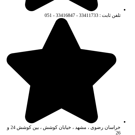
تلفن ثابت : 33411733 - 33416847 - 051
خراسان رضوی ، مشهد ، خیابان کوشش ، بین کوشش 24 و
26