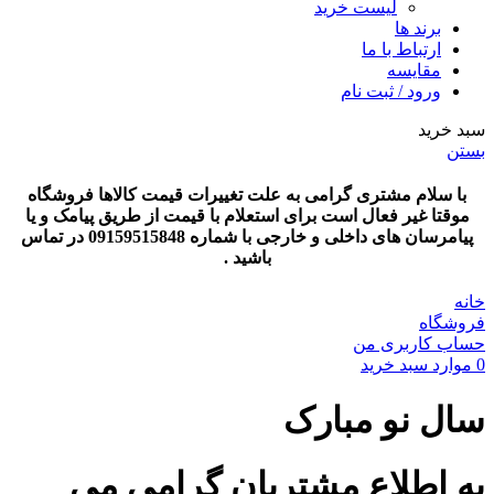
لیست خرید
برند ها
ارتباط با ما
مقایسه
ورود / ثبت نام
سبد خرید
بستن
با سلام مشتری گرامی به علت تغییرات قیمت کالاها فروشگاه
موقتا غیر فعال است برای استعلام با قیمت از طریق پیامک و یا
پیامرسان های داخلی و خارجی با شماره 09159515848 در تماس
باشید .
خانه
فروشگاه
حساب کاربری من
0
موارد
سبد خرید
سال نو مبارک
به اطلاع مشتریان گرامی می