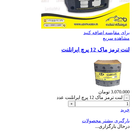
برای مقایسه اضافه کنید
مشاهده سریع
لنت ترمز ماک 12 پرچ ایرانلنت
3.070.000
تومان
لنت ترمز ماک 12 پرچ ایرانلنت عدد
خرید
بارگیری بیشتر محصولات
درحال بارگزاری...