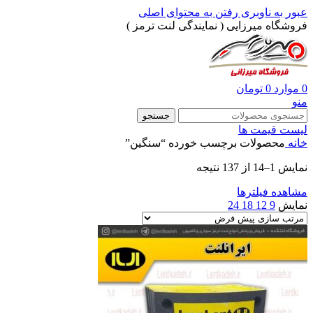
عبور به ناوبری
رفتن به محتوای اصلی
فروشگاه میرزایی ( نمایندگی لنت ترمز )
0
موارد
0
تومان
منو
جستجو
لیست قیمت ها
خانه
محصولات برچسب خورده “سنگین”
نمایش 1–14 از 137 نتیجه
مشاهده فیلترها
نمایش
9
12
18
24