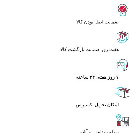
ﺿﻤﺎﻧﺖ اﺻﻞ ﺑﻮدن ﮐﺎﻟﺎ
هفت روز ضمانت بازگشت کالا
۷ روز ﻫﻔﺘﻪ، ۲۴ ﺳﺎﻋﺘﻪ
اﻣﮑﺎن ﺗﺤﻮﯾﻞ اﮐﺴﭙﺮس
پرداخت تلفنی و آنلاین