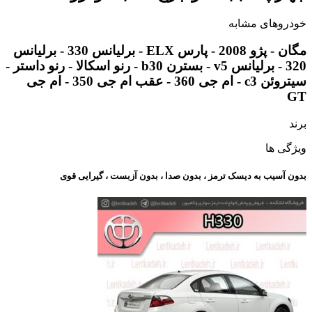
خودروهای مشابه
مگان - پژو 2008 - پارس ELX - برلیانس 330 - برلیانس
320 - برلیانس v5 - بسترن b30 - رنو اسکالا - رنو داستر -
سیتروئن c3 - ام جی 360 - عقب ام جی 350 - ام جی
GT
برند
ویژگی ها
بدون آسیب به دیسک ترمز ، بدون صدا ، بدون آزبست ، گیرایی قوی​