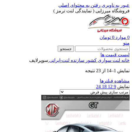
عبور به ناوبری
رفتن به محتوای اصلی
فروشگاه میرزایی ( نمایندگی لنت ترمز )
0
موارد
0
تومان
منو
جستجو
لیست قیمت ها
خانه
لنت سواری
کشور سازنده
لنت-ایرانی
سوپرلایف
نمایش 1–14 از 23 نتیجه
مشاهده فیلترها
نمایش
9
12
18
24