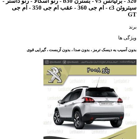
320 - برلیانس v5 - بسترن b30 - رنو اسکالا - رنو داستر -
سیتروئن c3 - ام جی 360 - عقب ام جی 350 - ام جی
GT
برند
ویژگی ها
بدون آسیب به دیسک ترمز ، بدون صدا ، بدون آزبست ، گیرایی قوی​