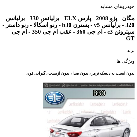
خودروهای مشابه
مگان - پژو 2008 - پارس ELX - برلیانس 330 - برلیانس
320 - برلیانس v5 - بسترن b30 - رنو اسکالا - رنو داستر -
سیتروئن c3 - ام جی 360 - عقب ام جی 350 - ام جی
GT
برند
ویژگی ها
بدون آسیب به دیسک ترمز ، بدون صدا ، بدون آزبست ، گیرایی قوی​