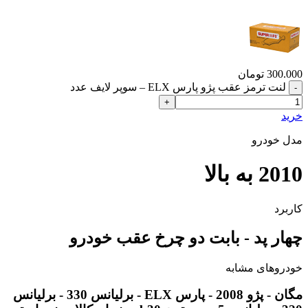
300.000
تومان
لنت ترمز عقب پژو پارس ELX – سوپر لایف عدد
خرید
مدل خودرو
2010 به بالا
کاربرد
چهار پد - بابت دو چرخ عقب خودرو
خودروهای مشابه
مگان - پژو 2008 - پارس ELX - برلیانس 330 - برلیانس