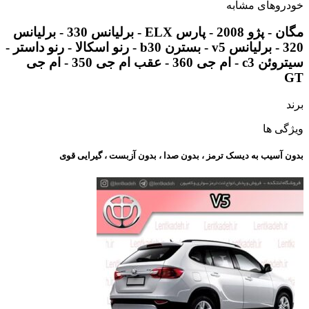
خودروهای مشابه
مگان - پژو 2008 - پارس ELX - برلیانس 330 - برلیانس
320 - برلیانس v5 - بسترن b30 - رنو اسکالا - رنو داستر -
سیتروئن c3 - ام جی 360 - عقب ام جی 350 - ام جی
GT
برند
ویژگی ها
بدون آسیب به دیسک ترمز ، بدون صدا ، بدون آزبست ، گیرایی قوی​