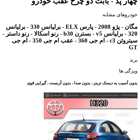
چهار پد - بابت دو چرخ عقب خودرو
خودروهای مشابه
مگان - پژو 2008 - پارس ELX - برلیانس 330 - برلیانس
320 - برلیانس v5 - بسترن b30 - رنو اسکالا - رنو داستر -
سیتروئن c3 - ام جی 360 - عقب ام جی 350 - ام جی
GT
برند
ویژگی ها
بدون آسیب به دیسک ترمز ، بدون صدا ، بدون آزبست ، گیرایی قوی​