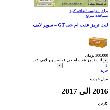
برای مقایسه اضافه کنید
مشاهده سریع
لنت ترمز عقب ام جی GT – سوپر لایف
300.000
تومان
لنت ترمز عقب ام جی GT – سوپر لایف عدد
خرید
مدل خودرو
2016 الی 2017
کاربرد